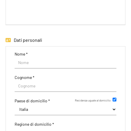
EN
FR
Dati personali
IT
Nome *
DE
Cognome *
ES
Paese di domicilio *
Residenza uguale al domicilio
PT
Regione di domicilio *