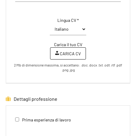
Lingua CV *
Carica il tuo CV
CARICA CV
2 Mb di dimensione massima, si accettano: .doc .docx .txt .odt .rtf .pdf
.png .jpg
Dettagli professione
Prima esperienza di lavoro