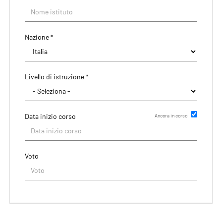
Nazione *
Livello di istruzione *
Data inizio corso
Ancora in corso
Data di rilascio del titolo
Voto