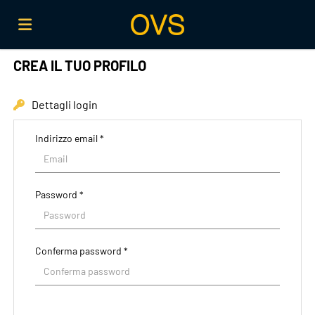
CREA IL TUO PROFILO
Home
Dettagli login
Offerte
Indirizzo email *
di
Carica
Password *
lavoro
il
Login
Conferma password *
CV
Lingua