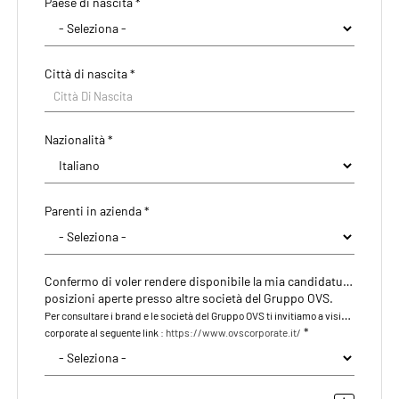
Paese di nascita *
CAP/NAP di residenza
Città di nascita *
Città di residenza
Città Di Nascita
Città Di Residenza
Nazionalità *
Indirizzo di residenza
Parenti in azienda *
Confermo di voler rendere disponibile la mia candidatura anche per le eventuali
posizioni aperte presso altre società del Gruppo OVS.
Per consultare i brand e le società del Gruppo OVS ti invitiamo a visitare il nostro sito
*
corporate al seguente link :
https://www.ovscorporate.it/