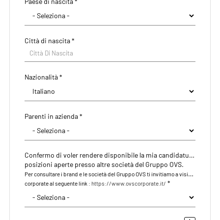
Paese di nascita *
CAP/NAP di residenza
Città di nascita *
Città di residenza
Città Di Nascita
Città Di Residenza
Nazionalità *
Indirizzo di residenza
Parenti in azienda *
Confermo di voler rendere disponibile la mia candidatura anche per le eventuali
posizioni aperte presso altre società del Gruppo OVS.
Per consultare i brand e le società del Gruppo OVS ti invitiamo a visitare il nostro sito
*
corporate al seguente link :
https://www.ovscorporate.it/