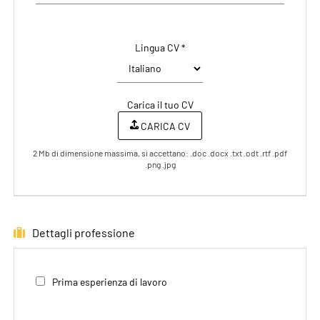
Lingua CV *
Carica il tuo CV
CARICA CV
2 Mb di dimensione massima, si accettano: .doc .docx .txt .odt .rtf .pdf
.png .jpg
Dettagli professione
Prima esperienza di lavoro