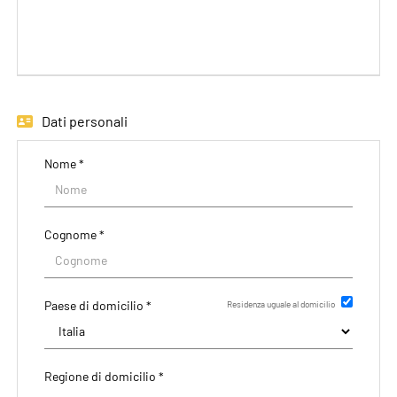
EN
FR
Dati personali
IT
Nome *
DE
Cognome *
ES
Paese di domicilio *
Residenza uguale al domicilio
PT
Regione di domicilio *