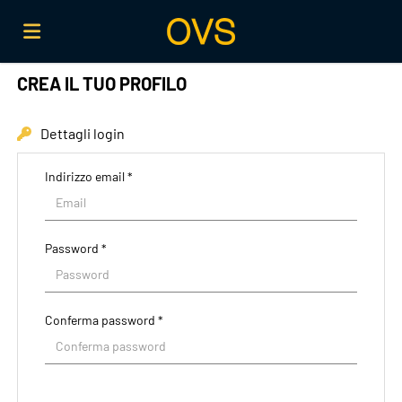
CREA IL TUO PROFILO
Home
Dettagli login
Offerte
Indirizzo email *
di
Carica
Password *
lavoro
il
Login
Conferma password *
CV
Lingua