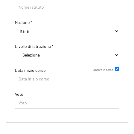
Nazione *
Livello di istruzione *
Data inizio corso
Ancora in corso
Data di rilascio del titolo
Voto