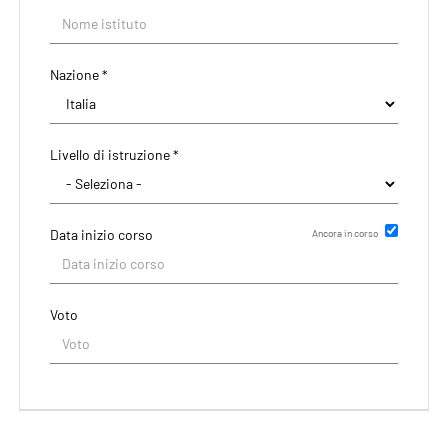
Nazione *
Livello di istruzione *
Data inizio corso
Ancora in corso
Data di rilascio del titolo
Voto