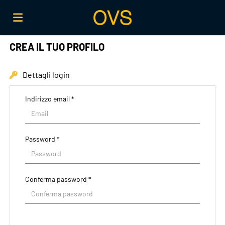
CREA IL TUO PROFILO
Home
Dettagli login
Offerte
Indirizzo email *
di
Carica
Password *
lavoro
il
Login
Conferma password *
CV
Lingua