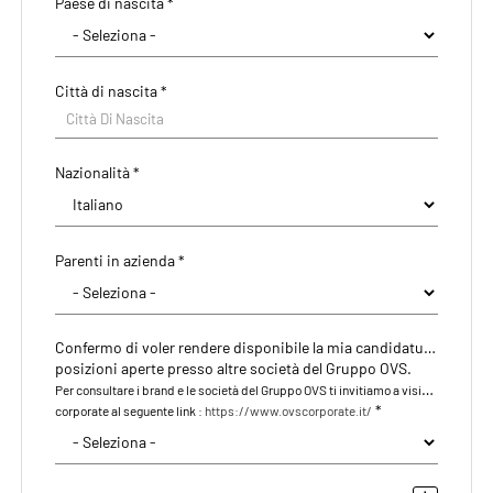
Paese di nascita *
CAP/NAP di residenza
Città di nascita *
Città di residenza
Città Di Nascita
Città Di Residenza
Nazionalità *
Indirizzo di residenza
Parenti in azienda *
Confermo di voler rendere disponibile la mia candidatura anche per le eventuali
posizioni aperte presso altre società del Gruppo OVS.
Per consultare i brand e le società del Gruppo OVS ti invitiamo a visitare il nostro sito
*
corporate al seguente link :
https://www.ovscorporate.it/