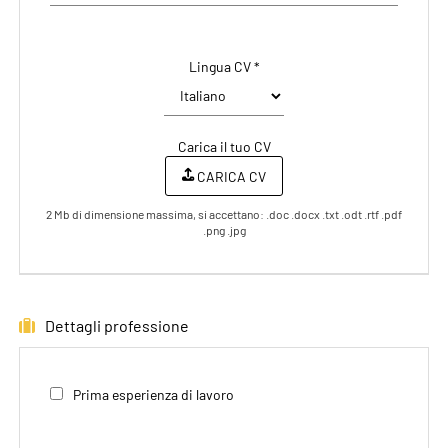
Lingua CV *
Carica il tuo CV
CARICA CV
2 Mb di dimensione massima, si accettano: .doc .docx .txt .odt .rtf .pdf
.png .jpg
Dettagli professione
Prima esperienza di lavoro