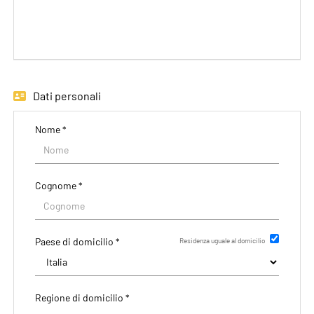
EN
FR
Dati personali
IT
Nome *
DE
Cognome *
ES
Paese di domicilio *
Residenza uguale al domicilio
PT
Regione di domicilio *