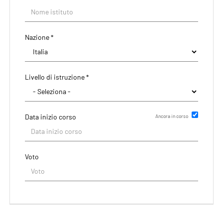
Nazione *
Livello di istruzione *
Data inizio corso
Ancora in corso
Data di rilascio del titolo
Voto