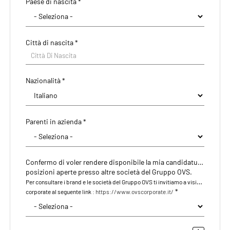
Paese di nascita *
CAP/NAP di residenza
Città di nascita *
Città di residenza
Città Di Nascita
Città Di Residenza
Nazionalità *
Indirizzo di residenza
Parenti in azienda *
Confermo di voler rendere disponibile la mia candidatura anche per le eventuali
posizioni aperte presso altre società del Gruppo OVS.
Per consultare i brand e le società del Gruppo OVS ti invitiamo a visitare il nostro sito
*
corporate al seguente link :
https://www.ovscorporate.it/