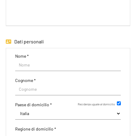
EN
FR
Dati personali
IT
Nome *
DE
Cognome *
ES
Paese di domicilio *
Residenza uguale al domicilio
PT
Regione di domicilio *