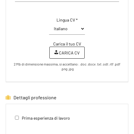
Lingua CV *
Carica il tuo CV
CARICA CV
2 Mb di dimensione massima, si accettano: .doc .docx .txt .odt .rtf .pdf
.png .jpg
Dettagli professione
Prima esperienza di lavoro