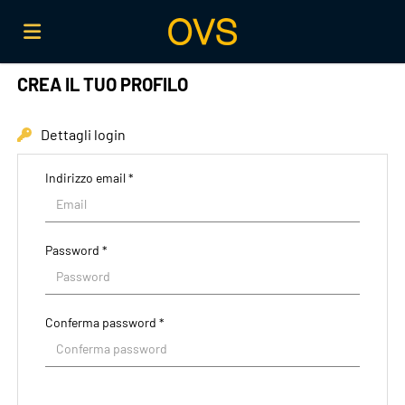
CREA IL TUO PROFILO
Home
Dettagli login
Offerte
Indirizzo email *
di
Carica
Password *
lavoro
il
Login
Conferma password *
CV
Lingua