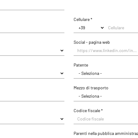
Cellulare *
Regione/Cantone di residenza *
Social - pagina web
Città di residenza
Città Di Residenza
Patente
Mezzo di trasporto
Codice fiscale *
Parenti nella pubblica amministra