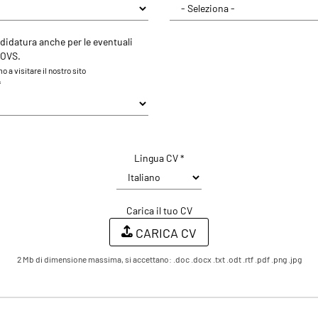
didatura anche per le eventuali
 OVS.
 a visitare il nostro sito
*
Lingua CV *
Carica il tuo CV
CARICA CV
2 Mb di dimensione massima, si accettano: .doc .docx .txt .odt .rtf .pdf .png .jpg