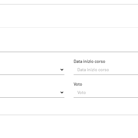
Data inizio corso
Data di rilascio del titolo
Voto