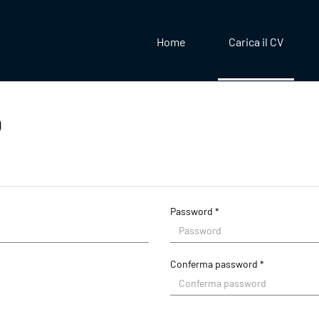
Home
Carica il CV
O
Password *
Conferma password *