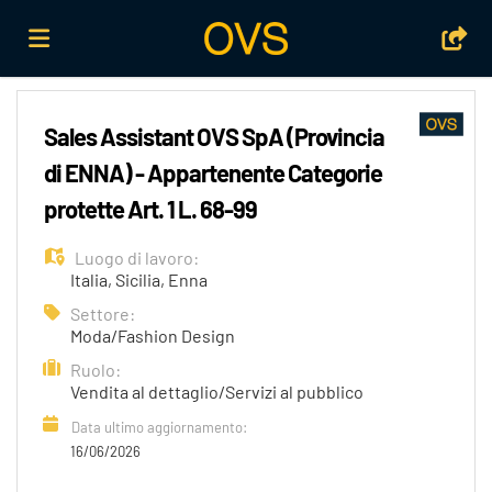
Home
Sales Assistant OVS SpA (Provincia
di ENNA) - Appartenente Categorie
Offerte
protette Art. 1 L. 68-99
Luogo di lavoro:
di
Carica
Italia
,
Sicilia
,
Enna
Settore:
Moda/Fashion Design
lavoro
il
Login
Ruolo:
Vendita al dettaglio/Servizi al pubblico
CV
Lingua
Data ultimo aggiornamento:
16/06/2026