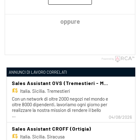
oppure
Powered by
ANNUNCI DI LAVORO CORRELATI
Sales Assistant OVS (Tremestieri - Messina)
Italia,
Sicilia, Tremestieri
Con un network di oltre 2000 negozi nel mondo e
oltre 8000 dipendenti, lavoriamo ogni giorno per
realizzare la nostra mission di rendere il bello
...
accessibile a tutti. Facciamo la differenza per i
04/08/2026
nostri clienti attraverso i brand del nostro gruppo:
OVS, OVS Kids, UPIM, Blukids, Croff, Les Copains,
Sales Assistant CROFF (Ortigia)
Shaka, Goldenpoint, Stefanel. Ogni giorno
Italia,
Sicilia, Siracusa
prepariamo il negozio e accompagniamo il cliente