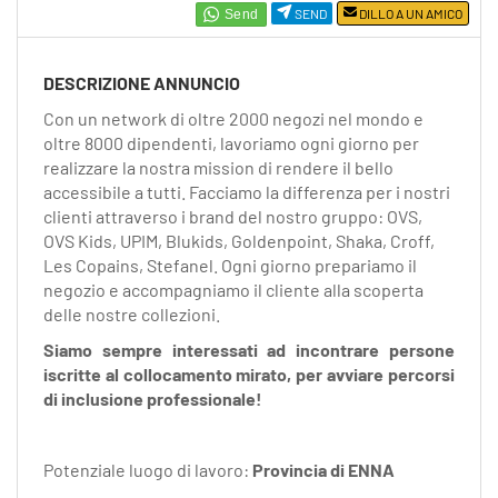
EN
SEND
DILLO A UN AMICO
FR
DESCRIZIONE ANNUNCIO
Con un network di oltre 2000 negozi nel mondo e
oltre 8000 dipendenti, lavoriamo ogni giorno per
IT
realizzare la nostra mission di rendere il bello
accessibile a tutti. Facciamo la differenza per i nostri
clienti attraverso i brand del nostro gruppo: OVS,
DE
OVS Kids, UPIM, Blukids, Goldenpoint, Shaka, Croff,
Les Copains, Stefanel. Ogni giorno prepariamo il
negozio e accompagniamo il cliente alla scoperta
ES
delle nostre collezioni.
Siamo sempre interessati ad incontrare persone
iscritte al collocamento mirato, per avviare percorsi
PT
di inclusione professionale!
Potenziale luogo di lavoro:
Provincia di ENNA