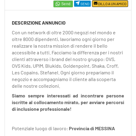
EN
SEND
DILLO A UN AMICO
FR
DESCRIZIONE ANNUNCIO
Con un network di oltre 2000 negozi nel mondo e
oltre 8000 dipendenti, lavoriamo ogni giorno per
IT
realizzare la nostra mission di rendere il bello
accessibile a tutti. Facciamo la differenza per i nostri
clienti attraverso i brand del nostro gruppo: OVS,
DE
OVS Kids, UPIM, Blukids, Goldenpoint, Shaka, Croff,
Les Copains, Stefanel. Ogni giorno prepariamo il
negozio e accompagniamo il cliente alla scoperta
ES
delle nostre collezioni.
Siamo sempre interessati ad incontrare persone
iscritte al collocamento mirato, per avviare percorsi
PT
di inclusione professionale!
Potenziale luogo di lavoro:
Provincia di MESSINA