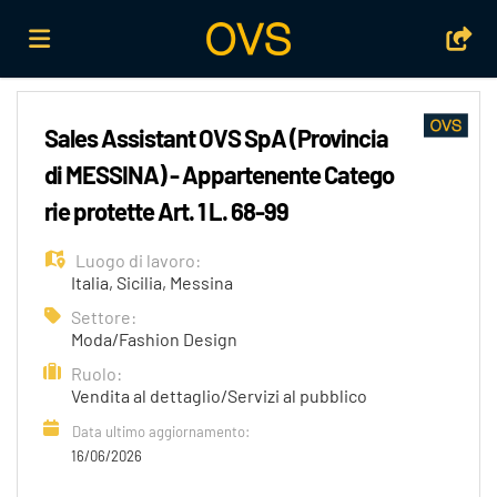
Home
Sales Assistant OVS SpA (Provincia
di MESSINA) - Appartenente Catego
Offerte
rie protette Art. 1 L. 68-99
Luogo di lavoro:
di
Carica
Italia
,
Sicilia
,
Messina
Settore:
Moda/Fashion Design
lavoro
il
Login
Ruolo:
Vendita al dettaglio/Servizi al pubblico
CV
Lingua
Data ultimo aggiornamento:
16/06/2026