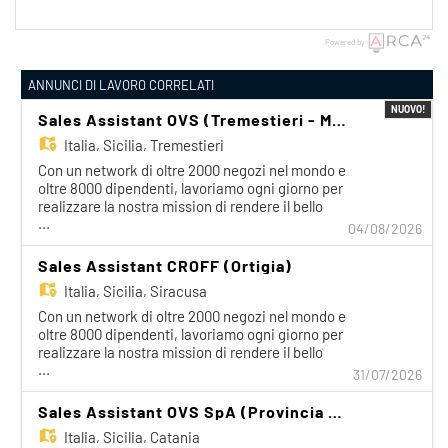
Powered by
ANNUNCI DI LAVORO CORRELATI
NUOVO!
Sales Assistant OVS (Tremestieri - Messina)
Italia,
Sicilia, Tremestieri
Con un network di oltre 2000 negozi nel mondo e
oltre 8000 dipendenti, lavoriamo ogni giorno per
realizzare la nostra mission di rendere il bello
...
accessibile a tutti. Facciamo la differenza per i
04/08/2026
nostri clienti attraverso i brand del nostro gruppo:
OVS, OVS Kids, UPIM, Blukids, Croff, Les Copains,
Sales Assistant CROFF (Ortigia)
Shaka, Goldenpoint, Stefanel. Ogni giorno
Italia,
Sicilia, Siracusa
prepariamo il negozio e accompagniamo il cliente
alla scoperta delle nostre collezioni. Unisciti anche
Con un network di oltre 2000 negozi nel mondo e
tu al nostro team di Sales Assistant! Brand: OVS
oltre 8000 dipendenti, lavoriamo ogni giorno per
Luogo di lavoro: S.S. 114 Km 6 e 300 - Tremestieri
realizzare la nostra mission di rendere il bello
Part time Tipologia contrattuale: tempo
...
accessibile a tutti. Facciamo la differenza per i
31/07/2026
determinato Range RAL: 23.000 euro / 25.000
nostri clienti attraverso i brand del nostro gruppo:
euro, riparametrato a seconda della durata del
OVS, OVS Kids, UPIM, Blukids, Croff, Les Copains,
Sales Assistant OVS SpA (Provincia di CATANIA) - Appartenente Categorie protette Art. 1 L. 68-99
contratto e del monte ore settimanale Di cosa ti
Shaka, Goldenpoint, Stefanel. Ogni giorno
Italia,
Sicilia, Catania
occuperai? - Gestire il cliente, perché possa
prepariamo il negozio e accompagniamo il cliente