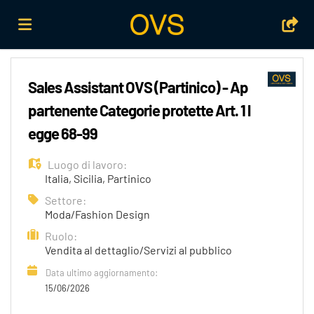
Home
Sales Assistant OVS (Partinico) - Ap
partenente Categorie protette Art. 1 l
Offerte
egge 68-99
Luogo di lavoro:
di
Carica
Italia
,
Sicilia
,
Partinico
Settore:
Moda/Fashion Design
lavoro
il
Login
Ruolo:
Vendita al dettaglio/Servizi al pubblico
CV
Lingua
Data ultimo aggiornamento:
15/06/2026