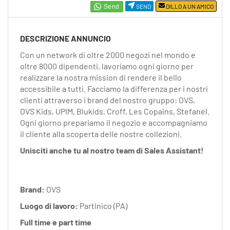
EN
SEND
DILLO A UN AMICO
FR
DESCRIZIONE ANNUNCIO
Con un network di oltre 2000 negozi nel mondo e
oltre 8000 dipendenti, lavoriamo ogni giorno per
IT
realizzare la nostra mission di rendere il bello
accessibile a tutti. Facciamo la differenza per i nostri
clienti attraverso i brand del nostro gruppo: OVS,
DE
OVS Kids, UPIM, Blukids, Croff, Les Copains, Stefanel.
Ogni giorno prepariamo il negozio e accompagniamo
il cliente alla scoperta delle nostre collezioni.
ES
Unisciti anche tu al nostro team di Sales Assistant!
PT
Brand:
OVS
Luogo di lavoro:
Partinico (PA)
Full time e part time