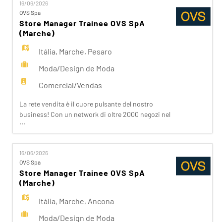
16/06/2026
OVS, OVS Kids, UPIM, Blukids, Goldenpoint, Shaka,
OVS Spa
Croff, Les Copains, Stefanel. Ogni giorno
Store Manager Trainee OVS SpA
prepariam
(Marche)
Itália
,
Marche
,
Pesaro
Moda/Design de Moda
Comercial/Vendas
La rete vendita è il cuore pulsante del nostro
business! Con un network di oltre 2000 negozi nel
...
mondo e una presenza capillare in Italia, siamo
vicini ai nostri clienti ispirandoli nei loro acquisti.
Da noi trovano accoglienza, cortesia, passione.
16/06/2026
Se stai cercando un'opportunità che ti apra le
OVS Spa
porte del Fashion Retail e che sappia soddisfare
Store Manager Trainee OVS SpA
(Marche)
Itália
,
Marche
,
Ancona
Moda/Design de Moda