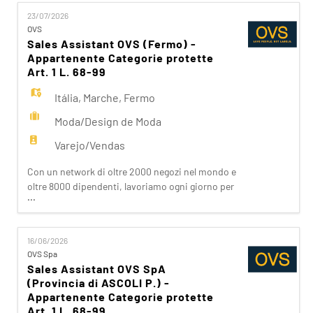
EN
nostri clienti attraverso i brand del nostro gruppo:
23/07/2026
OVS, OVS Kids, UPIM, Blukids, Croff, Les Copains,
OVS
Shaka, Goldenpoint, Stefanel. Ogni giorno
Sales Assistant OVS (Fermo) -
FR
prepariam
Appartenente Categorie protette
Art. 1 L. 68-99
IT
Itália
,
Marche
,
Fermo
Moda/Design de Moda
DE
Varejo/Vendas
Con un network di oltre 2000 negozi nel mondo e
oltre 8000 dipendenti, lavoriamo ogni giorno per
ES
...
realizzare la nostra mission di rendere il bello
accessibile a tutti. Facciamo la differenza per i
nostri clienti attraverso i brand del nostro gruppo:
PT
16/06/2026
OVS, OVS Kids, UPIM, Blukids, Goldenpoint, Shaka,
OVS Spa
Croff, Les Copains, Stefanel. Ogni giorno
Sales Assistant OVS SpA
prepariam
(Provincia di ASCOLI P.) -
Appartenente Categorie protette
Art. 1 L. 68-99