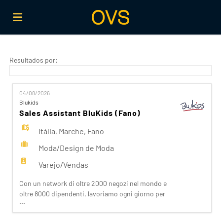
Página
Resultados por:
inicial
Ofertas
04/08/2026
Blukids
Sales Assistant BluKids (Fano)
de
Regista-
Itália
,
Marche
,
Fano
Moda/Design de Moda
emprego
te
Iniciar
Varejo/Vendas
Con un network di oltre 2000 negozi nel mondo e
sessão
Língua
oltre 8000 dipendenti, lavoriamo ogni giorno per
...
realizzare la nostra mission di rendere il bello
accessibile a tutti. Facciamo la differenza per i