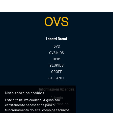
accessibile a tutti. Facciamo la differenza per i
nostri clienti attraverso i brand del nostro gruppo:
OVS, OVS Kids, UPIM, Blukids, Croff, Les Copains,
Stefanel. Ogni giorno prepariamo il negozio e
accom
I nostri Brand
OVS
OVS KIDS
UPIM
BLUKIDS
CROFF
STEFANEL
Informazioni Aziendali
Nota sobre os cookies
Azienda
Este site utiliza cookies. Alguns são
Valori e Mission
estritamente necessários para o
funcionamento do site, como os técnicos
Sostenibilità