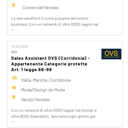
Comercial/Vendas
La rete vendita è il cuore pulsante del nostro
business! Con un network di oltre 2000 negozi nel
...
mondo e una presenza capillare in Italia, siamo
vicini ai nostri clienti ispirandoli nei loro acquisti.
Da noi trovano accoglienza, cortesia, passione.
15/06/2026
Se stai cercando un'opportunità che ti apra le
OVS
porte del Fashion Retail e che sappia soddisfare
Sales Assistant OVS (Corridonia) -
Appartenente Categorie protette
Art. 1 legge 68-99
Itália
,
Marche
,
Corridonia
Moda/Design de Moda
Varejo/Vendas
Con un network di oltre 2000 negozi nel mondo e
oltre 8000 dipendenti, lavoriamo ogni giorno per
...
realizzare la nostra mission di rendere il bello