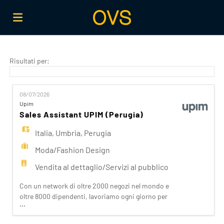
Home
Risultati per:
Offerte
08/07/2026
Upim
Sales Assistant UPIM (Perugia)
di
Carica
Italia
,
Umbria
,
Perugia
Moda/Fashion Design
lavoro
il
Login
Vendita al dettaglio/Servizi al pubblico
Con un network di oltre 2000 negozi nel mondo e
CV
Lingua
oltre 8000 dipendenti, lavoriamo ogni giorno per
...
realizzare la nostra mission di rendere il bello
accessibile a tutti. Facciamo la differenza per i