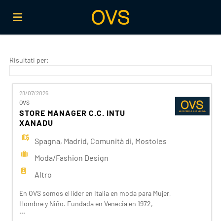
Home
Risultati per:
Offerte
28/07/2026
OVS
STORE MANAGER C.C. INTU
di
Carica
XANADU
Spagna
,
Madrid
,
Comunità di
,
Mostoles
lavoro
il
Login
Moda/Fashion Design
Altro
CV
Lingua
En OVS somos el líder en Italia en moda para Mujer,
Hombre y Niño. Fundada en Venecia en 1972,
...
contamos con más de 1.200 tiendas en todo el