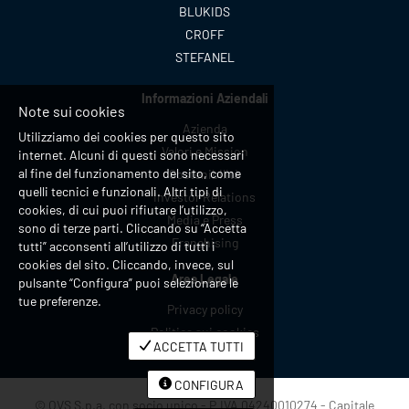
BLUKIDS
CROFF
STEFANEL
Informazioni Aziendali
Note sui cookies
Azienda
Utilizziamo dei cookies per questo sito
Valori e Mission
internet. Alcuni di questi sono necessari
al fine del funzionamento del sito, come
Sostenibilità
quelli tecnici e funzionali. Altri tipi di
Investor Relations
cookies, di cui puoi rifiutare l’utilizzo,
Media e Press
sono di terze parti. Cliccando su “Accetta
Franchising
tutti” acconsenti all’utilizzo di tutti i
cookies del sito. Cliccando, invece, sul
Area Legale
pulsante “Configura” puoi selezionare le
tue preferenze.
Privacy policy
Politica sui cookies
ACCETTA TUTTI
CONFIGURA
© OVS S.p.a. con socio unico - P.IVA 04240010274 - Capitale