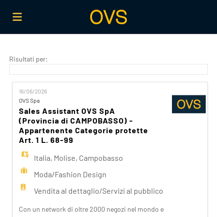
Home
Risultati per:
Offerte
16/06/2026
OVS Spa
Sales Assistant OVS SpA
di
Carica
(Provincia di CAMPOBASSO) -
Appartenente Categorie protette
Art. 1 L. 68-99
lavoro
il
Login
Italia
,
Molise
,
Campobasso
Moda/Fashion Design
CV
Lingua
Vendita al dettaglio/Servizi al pubblico
Con un network di oltre 2000 negozi nel mondo e