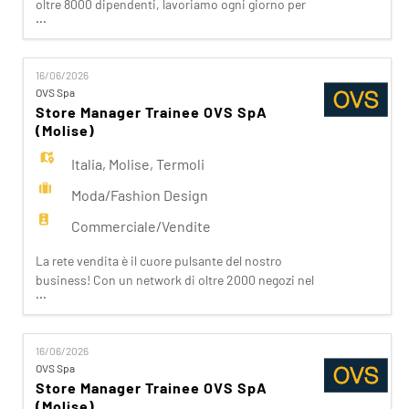
EN
oltre 8000 dipendenti, lavoriamo ogni giorno per
...
realizzare la nostra mission di rendere il bello
accessibile a tutti. Facciamo la differenza per i
nostri clienti attraverso i brand del nostro gruppo:
FR
16/06/2026
OVS, OVS Kids, UPIM, Blukids, Goldenpoint, Shaka,
OVS Spa
Croff, Les Copains, Stefanel. Ogni giorno
Store Manager Trainee OVS SpA
prepariam
IT
(Molise)
Italia
,
Molise
,
Termoli
DE
Moda/Fashion Design
Commerciale/Vendite
ES
La rete vendita è il cuore pulsante del nostro
business! Con un network di oltre 2000 negozi nel
...
mondo e oltre 8000 dipendenti, lavoriamo ogni
PT
giorno per realizzare la nostra mission di rendere il
bello accessibile a tutti. Facciamo la differenza per
16/06/2026
i nostri clienti attraverso i brand del nostro
OVS Spa
gruppo: OVS, OVS Kids, UPIM, Blukids,
Store Manager Trainee OVS SpA
Goldenpoint, S
(Molise)