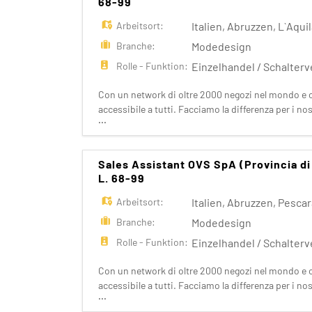
68-99
Arbeitsort:
Italien
,
Abruzzen
,
L`Aqui
Branche:
Modedesign
Rolle - Funktion:
Einzelhandel / Schalter
Con un network di oltre 2000 negozi nel mondo e ol
accessibile a tutti. Facciamo la differenza per i n
...
Croff, Les Copains, Stefanel. Ogni giorno prepari
Sales Assistant OVS SpA (Provincia d
L. 68-99
Arbeitsort:
Italien
,
Abruzzen
,
Pescar
Branche:
Modedesign
Rolle - Funktion:
Einzelhandel / Schalter
Con un network di oltre 2000 negozi nel mondo e ol
accessibile a tutti. Facciamo la differenza per i n
...
Croff, Les Copains, Stefanel. Ogni giorno prepari