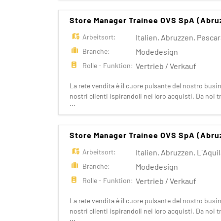
Store Manager Trainee OVS SpA (Abru
Arbeitsort:
Italien
,
Abruzzen
,
Pescar
Branche:
Modedesign
Rolle - Funktion:
Vertrieb / Verkauf
La rete vendita è il cuore pulsante del nostro busi
nostri clienti ispirandoli nei loro acquisti. Da no
...
Fashion Retail e che sappia soddisfare
Store Manager Trainee OVS SpA (Abru
Arbeitsort:
Italien
,
Abruzzen
,
L`Aqui
Branche:
Modedesign
Rolle - Funktion:
Vertrieb / Verkauf
La rete vendita è il cuore pulsante del nostro busi
nostri clienti ispirandoli nei loro acquisti. Da no
...