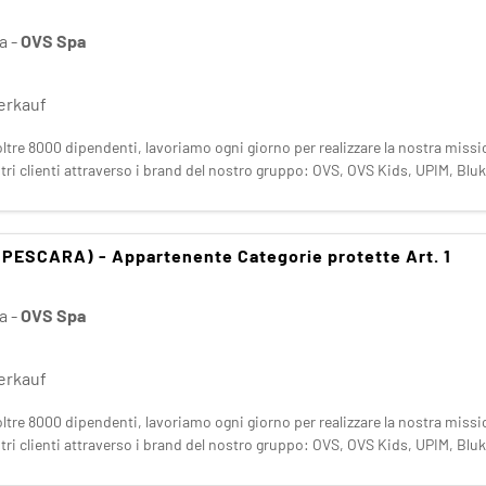
la
-
OVS Spa
verkauf
tre 8000 dipendenti, lavoriamo ogni giorno per realizzare la nostra mission
ostri clienti attraverso i brand del nostro gruppo: OVS, OVS Kids, UPIM, Bl
am
i PESCARA) - Appartenente Categorie protette Art. 1
a
-
OVS Spa
verkauf
tre 8000 dipendenti, lavoriamo ogni giorno per realizzare la nostra mission
ostri clienti attraverso i brand del nostro gruppo: OVS, OVS Kids, UPIM, Bl
am