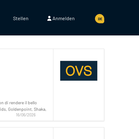
Stellen
Anmelden
DE
 di rendere il bello
ukids, Goldenpoint, Shaka,
16/06/2026