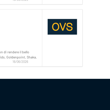
 di rendere il bello
ukids, Goldenpoint, Shaka,
16/06/2026