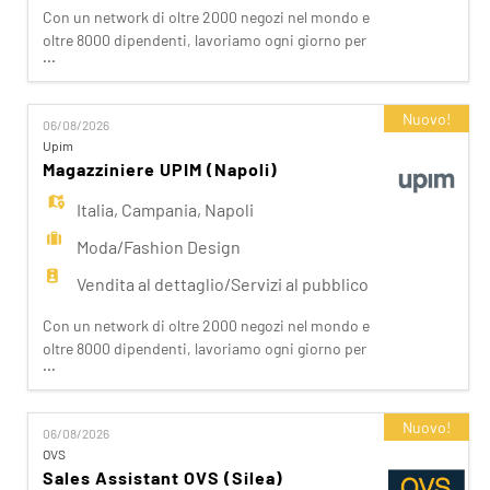
Con un network di oltre 2000 negozi nel mondo e
oltre 8000 dipendenti, lavoriamo ogni giorno per
...
realizzare la nostra mission di rendere il bello
accessibile a tutti. Facciamo la differenza per i
nostri clienti attraverso i brand del nostro gruppo:
Nuovo!
06/08/2026
OVS, OVS Kids, UPIM, Blukids, Croff, Les Copains,
Upim
Shaka, Goldenpoint, Stefanel. Ogni giorno
Magazziniere UPIM (Napoli)
prepariam
Italia
,
Campania
,
Napoli
Moda/Fashion Design
Vendita al dettaglio/Servizi al pubblico
Con un network di oltre 2000 negozi nel mondo e
oltre 8000 dipendenti, lavoriamo ogni giorno per
...
realizzare la nostra mission di rendere il bello
accessibile a tutti. Facciamo la differenza per i
nostri clienti attraverso i brand del nostro gruppo:
Nuovo!
06/08/2026
OVS, OVS Kids, UPIM, Blukids, Croff, Les Copains,
OVS
Shaka, Goldenpoint, Stefanel. Ogni giorno
Sales Assistant OVS (Silea)
prepariam