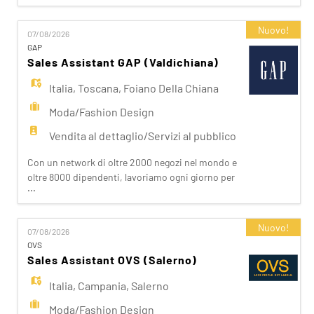
EN
accessibile a tutti. Facciamo la differenza per i
nostri clienti attraverso i brand del nostro gruppo:
Nuovo!
07/08/2026
OVS, OVS Kids, UPIM, Blukids, Croff, Les Copains,
GAP
FR
Shaka, Goldenpoint, Stefanel. Ogni giorno
Sales Assistant GAP (Valdichiana)
prepariam
Italia
,
Toscana
,
Foiano Della Chiana
IT
Moda/Fashion Design
Vendita al dettaglio/Servizi al pubblico
DE
Con un network di oltre 2000 negozi nel mondo e
oltre 8000 dipendenti, lavoriamo ogni giorno per
...
realizzare la nostra mission di rendere il bello
ES
accessibile a tutti. Facciamo la differenza per i
nostri clienti attraverso i brand del nostro gruppo:
Nuovo!
07/08/2026
OVS, OVS Kids, UPIM, Blukids, Croff, Les Copains,
PT
OVS
Shaka, Goldenpoint, Stefanel. Ogni giorno
Sales Assistant OVS (Salerno)
prepariam
Italia
,
Campania
,
Salerno
Moda/Fashion Design