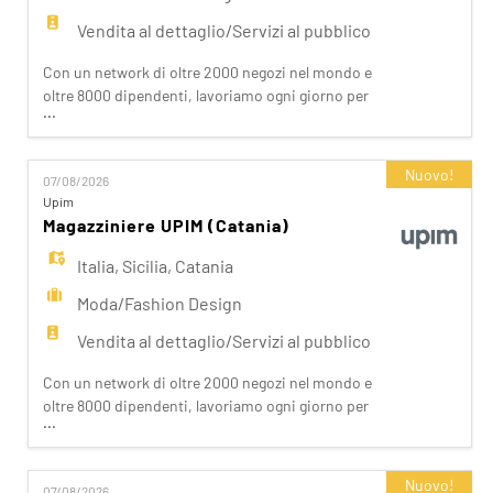
Vendita al dettaglio/Servizi al pubblico
Con un network di oltre 2000 negozi nel mondo e
oltre 8000 dipendenti, lavoriamo ogni giorno per
...
realizzare la nostra mission di rendere il bello
accessibile a tutti. Facciamo la differenza per i
nostri clienti attraverso i brand del nostro gruppo:
Nuovo!
07/08/2026
OVS, OVS Kids, UPIM, Blukids, Croff, Les Copains,
Upim
Shaka, Goldenpoint, Stefanel. Ogni giorno
Magazziniere UPIM (Catania)
prepariam
Italia
,
Sicilia
,
Catania
Moda/Fashion Design
Vendita al dettaglio/Servizi al pubblico
Con un network di oltre 2000 negozi nel mondo e
oltre 8000 dipendenti, lavoriamo ogni giorno per
...
realizzare la nostra mission di rendere il bello
accessibile a tutti. Facciamo la differenza per i
nostri clienti attraverso i brand del nostro gruppo:
Nuovo!
07/08/2026