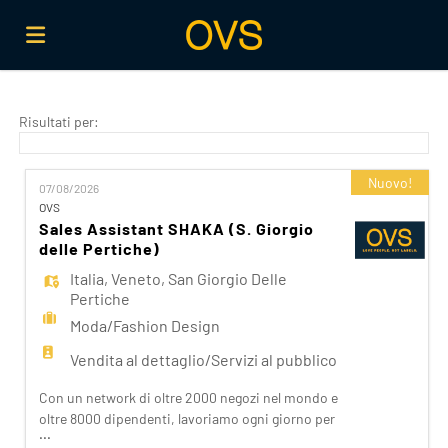
Home
Risultati per:
Offerte
Nuovo!
07/08/2026
OVS
Sales Assistant SHAKA (S. Giorgio
di
Carica
delle Pertiche)
Italia
,
Veneto
,
San Giorgio Delle
Pertiche
lavoro
il
Login
Moda/Fashion Design
Vendita al dettaglio/Servizi al pubblico
CV
Lingua
Con un network di oltre 2000 negozi nel mondo e
oltre 8000 dipendenti, lavoriamo ogni giorno per
...
realizzare la nostra mission di rendere il bello