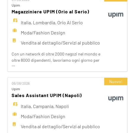
OVS, OVS Kids, UPIM, Blukids, Croff, Les Copains,
Upim
Shaka, Goldenpoint, Stefanel. Ogni giorno
Magazziniere UPIM (Orio al Serio)
prepariam
Italia
,
Lombardia
,
Orio Al Serio
Moda/Fashion Design
Vendita al dettaglio/Servizi al pubblico
Con un network di oltre 2000 negozi nel mondo e
oltre 8000 dipendenti, lavoriamo ogni giorno per
...
realizzare la nostra mission di rendere il bello
accessibile a tutti. Facciamo la differenza per i
nostri clienti attraverso i brand del nostro gruppo:
Nuovo!
06/08/2026
OVS, OVS Kids, UPIM, Blukids, Croff, Les Copains,
Upim
Shaka, Goldenpoint, Stefanel. Ogni giorno
Sales Assistant UPIM (Napoli)
prepariam
Italia
,
Campania
,
Napoli
Moda/Fashion Design
Vendita al dettaglio/Servizi al pubblico