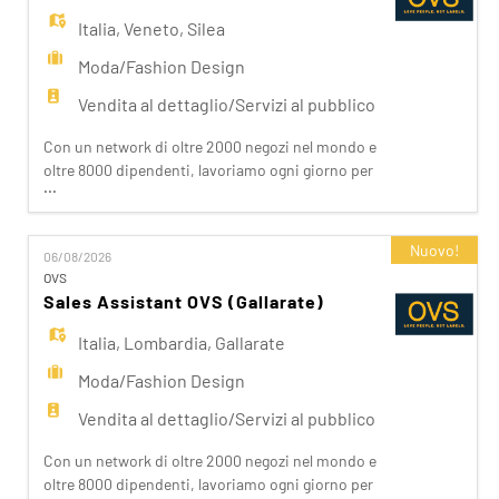
Italia
,
Veneto
,
Silea
Moda/Fashion Design
Vendita al dettaglio/Servizi al pubblico
Con un network di oltre 2000 negozi nel mondo e
oltre 8000 dipendenti, lavoriamo ogni giorno per
...
realizzare la nostra mission di rendere il bello
accessibile a tutti. Facciamo la differenza per i
nostri clienti attraverso i brand del nostro gruppo:
Nuovo!
06/08/2026
OVS, OVS Kids, UPIM, Blukids, Croff, Les Copains,
OVS
Shaka, Goldenpoint, Stefanel. Ogni giorno
Sales Assistant OVS (Gallarate)
prepariam
Italia
,
Lombardia
,
Gallarate
Moda/Fashion Design
Vendita al dettaglio/Servizi al pubblico
Con un network di oltre 2000 negozi nel mondo e
oltre 8000 dipendenti, lavoriamo ogni giorno per