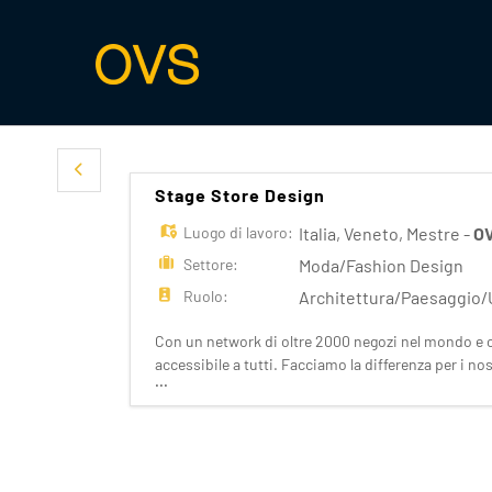
Stage Store Design
Luogo di lavoro:
Italia
,
Veneto
,
Mestre
-
O
Settore:
Moda/Fashion Design
Ruolo:
Architettura/Paesaggio/
Con un network di oltre 2000 negozi nel mondo e ol
accessibile a tutti. Facciamo la differenza per i n
...
Stefanel. Candidati per entrare nel nostro Gru