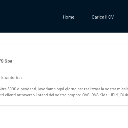
Home
Carica il CV
VS Spa
Urbanistica
tre 8000 dipendenti, lavoriamo ogni giorno per realizzare la nostra mission
ostri clienti attraverso i brand del nostro gruppo: OVS, OVS Kids, UPIM, Blu