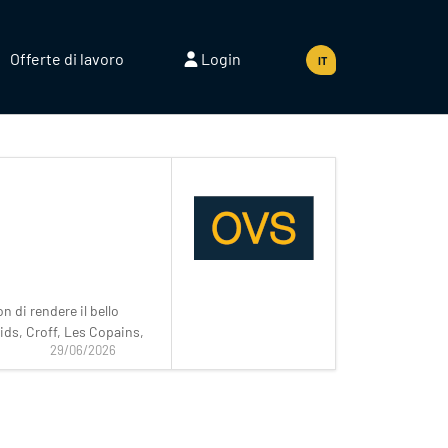
Offerte di lavoro
Login
IT
 di rendere il bello
kids, Croff, Les Copains,
29/06/2026