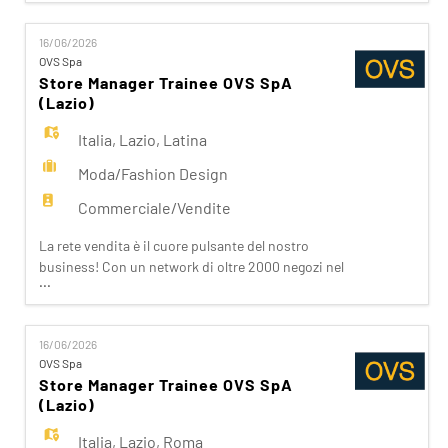
EN
giorno per realizzare la nostra mission di rendere il
bello accessibile a tutti. Facciamo la differenza per
16/06/2026
i nostri clienti attraverso i brand del nostro
OVS Spa
FR
gruppo: OVS, OVS Kids, UPIM, Blukids,
Store Manager Trainee OVS SpA
Goldenpoint, S
(Lazio)
IT
Italia
,
Lazio
,
Latina
Moda/Fashion Design
DE
Commerciale/Vendite
La rete vendita è il cuore pulsante del nostro
business! Con un network di oltre 2000 negozi nel
ES
...
mondo e una presenza capillare in Italia, siamo
vicini ai nostri clienti ispirandoli nei loro acquisti.
Da noi trovano accoglienza, cortesia, passione.
PT
16/06/2026
Se stai cercando un'opportunità che ti apra le
OVS Spa
porte del Fashion Retail e che sappia soddisfare
Store Manager Trainee OVS SpA
(Lazio)
Italia
,
Lazio
,
Roma