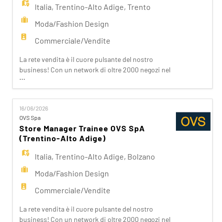
Italia
,
Trentino-Alto Adige
,
Trento
Moda/Fashion Design
Commerciale/Vendite
La rete vendita è il cuore pulsante del nostro
business! Con un network di oltre 2000 negozi nel
...
mondo e oltre 8000 dipendenti, lavoriamo ogni
giorno per realizzare la nostra mission di rendere il
bello accessibile a tutti. Facciamo la differenza per
16/06/2026
i nostri clienti attraverso i brand del nostro
OVS Spa
gruppo: OVS, OVS Kids, UPIM, Blukids,
Store Manager Trainee OVS SpA
Goldenpoint, S
(Trentino-Alto Adige)
Italia
,
Trentino-Alto Adige
,
Bolzano
Moda/Fashion Design
Commerciale/Vendite
La rete vendita è il cuore pulsante del nostro
business! Con un network di oltre 2000 negozi nel