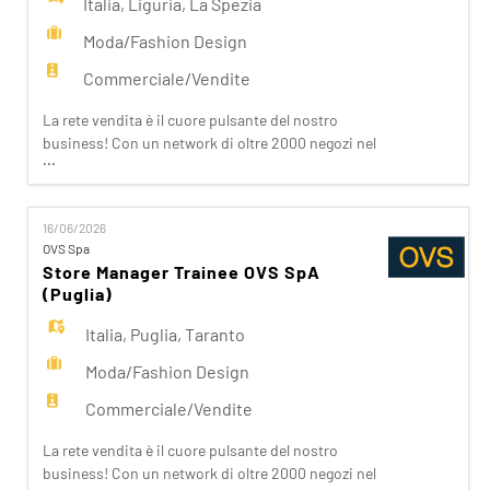
Italia
,
Liguria
,
La Spezia
Moda/Fashion Design
Commerciale/Vendite
La rete vendita è il cuore pulsante del nostro
business! Con un network di oltre 2000 negozi nel
...
mondo e una presenza capillare in Italia, siamo
vicini ai nostri clienti ispirandoli nei loro acquisti.
Da noi trovano accoglienza, cortesia, passione.
16/06/2026
Se stai cercando un'opportunità che ti apra le
OVS Spa
porte del Fashion Retail e che sappia soddisfare
Store Manager Trainee OVS SpA
(Puglia)
Italia
,
Puglia
,
Taranto
Moda/Fashion Design
Commerciale/Vendite
La rete vendita è il cuore pulsante del nostro
business! Con un network di oltre 2000 negozi nel
...