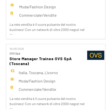
Moda/Fashion Design
Commerciale/Vendite
La rete vendita è il cuore pulsante del nostro
business! Con un network di oltre 2000 negozi nel
...
mondo e una presenza capillare in Italia, siamo
vicini ai nostri clienti ispirandoli nei loro acquisti.
Da noi trovano accoglienza, cortesia, passione.
16/06/2026
Se stai cercando un'opportunità che ti apra le
OVS Spa
porte del Fashion Retail e che sappia soddisfare
Store Manager Trainee OVS SpA
(Toscana)
Italia
,
Toscana
,
Livorno
Moda/Fashion Design
Commerciale/Vendite
La rete vendita è il cuore pulsante del nostro
business! Con un network di oltre 2000 negozi nel
...
mondo e una presenza capillare in Italia, siamo