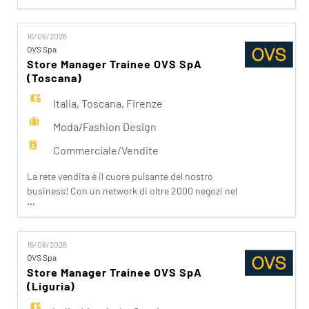
vicini ai nostri clienti ispirandoli nei loro acquisti.
Da noi trovano accoglienza, cortesia, passione.
16/06/2026
Se stai cercando un'opportunità che ti apra le
OVS Spa
porte del Fashion Retail e che sappia soddisfare
Store Manager Trainee OVS SpA
(Toscana)
Italia
,
Toscana
,
Firenze
Moda/Fashion Design
Commerciale/Vendite
La rete vendita è il cuore pulsante del nostro
business! Con un network di oltre 2000 negozi nel
...
mondo e una presenza capillare in Italia, siamo
vicini ai nostri clienti ispirandoli nei loro acquisti.
Da noi trovano accoglienza, cortesia, passione.
16/06/2026
Se stai cercando un'opportunità che ti apra le
OVS Spa
porte del Fashion Retail e che sappia soddisfare
Store Manager Trainee OVS SpA
(Liguria)