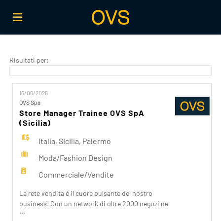
Home
Risultati per:
Offerte
16/06/2026
OVS Spa
Store Manager Trainee OVS SpA
di
Carica
(Sicilia)
Italia
,
Sicilia
,
Palermo
lavoro
il
Login
Moda/Fashion Design
Commerciale/Vendite
CV
Lingua
La rete vendita è il cuore pulsante del nostro
business! Con un network di oltre 2000 negozi nel
...
mondo e oltre 8000 dipendenti, lavoriamo ogni