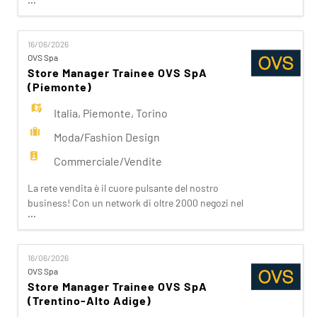
mondo e oltre 8000 dipendenti, lavoriamo ogni
giorno per realizzare la nostra mission di rendere il
bello accessibile a tutti. Facciamo la differenza per
16/06/2026
i nostri clienti attraverso i brand del nostro
OVS Spa
gruppo: OVS, OVS Kids, UPIM, Blukids,
Store Manager Trainee OVS SpA
Goldenpoint, S
(Piemonte)
Italia
,
Piemonte
,
Torino
Moda/Fashion Design
Commerciale/Vendite
La rete vendita è il cuore pulsante del nostro
business! Con un network di oltre 2000 negozi nel
...
mondo e una presenza capillare in Italia, siamo
vicini ai nostri clienti ispirandoli nei loro acquisti.
Da noi trovano accoglienza, cortesia, passione.
16/06/2026
Se stai cercando un'opportunità che ti apra le
OVS Spa
porte del Fashion Retail e che sappia soddisfare
Store Manager Trainee OVS SpA
(Trentino-Alto Adige)