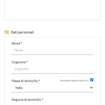
EN
FR
Dati personali
IT
Nome *
DE
Cognome *
ES
Paese di domicilio *
Residenza uguale al domicilio
PT
Regione di domicilio *