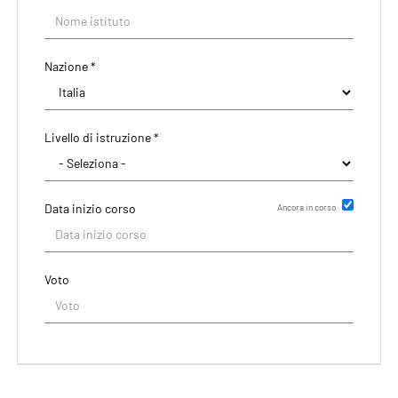
Nazione *
Livello di istruzione *
Data inizio corso
Ancora in corso
Data di rilascio del titolo
Voto