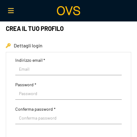
CREA IL TUO PROFILO
Home
Dettagli login
Offerte
Indirizzo email *
di
Carica
Password *
lavoro
il
Login
Conferma password *
CV
Lingua