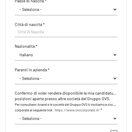
Paese di nascita *
CAP/NAP di residenza
Città di nascita *
Città di residenza
Città Di Nascita
Città Di Residenza
Nazionalità *
Indirizzo di residenza
Parenti in azienda *
Confermo di voler rendere disponibile la mia candidatura anche per le eventuali
posizioni aperte presso altre società del Gruppo OVS.
Per consultare i brand e le società del Gruppo OVS ti invitiamo a visitare il nostro sito
*
corporate al seguente link :
https://www.ovscorporate.it/