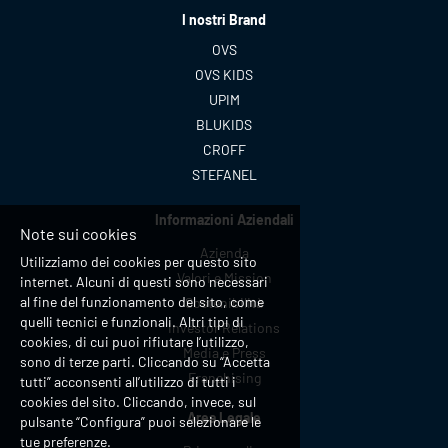
I nostri Brand
OVS
OVS KIDS
UPIM
BLUKIDS
CROFF
STEFANEL
Informazioni Aziendali
Note sui cookies
Azienda
Utilizziamo dei cookies per questo sito
Valori e Mission
internet. Alcuni di questi sono necessari
al fine del funzionamento del sito, come
Sostenibilità
quelli tecnici e funzionali. Altri tipi di
Investor Relations
cookies, di cui puoi rifiutare l’utilizzo,
Media e Press
sono di terze parti. Cliccando su “Accetta
Franchising
tutti” acconsenti all’utilizzo di tutti i
cookies del sito. Cliccando, invece, sul
Area Legale
pulsante “Configura” puoi selezionare le
tue preferenze.