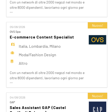
Con un network di oltre 2000 negozi nel mondo e
oltre 8000 dipendenti, lavoriamo ogni giorno per
...
realizzare la nostra mission di rendere il bello
accessibile a tutti. Facciamo la differenza per i
nostri clienti attraverso i brand del nostro gruppo:
Nuovo!
05/08/2026
OVS, OVS Kids, UPIM, Blukids, Croff, Les Copains,
OVS Spa
Shaka, Goldenpoint, Stefanel. Ogni giorno
E-commerce Content Specialist
prepariam
Italia
,
Lombardia
,
Milano
Moda/Fashion Design
Altro
Con un network di oltre 2000 negozi nel mondo e
oltre 8000 dipendenti, lavoriamo ogni giorno per
...
realizzare la nostra mission di rendere il bello
accessibile a tutti. Facciamo la differenza per i
nostri clienti attraverso i brand del nostro gruppo:
Nuovo!
04/08/2026
OVS, OVS Kids, UPIM, Blukids, Croff, Les Copains,
GAP
Stefanel. Candidati per entrare nel nostro Gruppo
Sales Assistant GAP (Castel