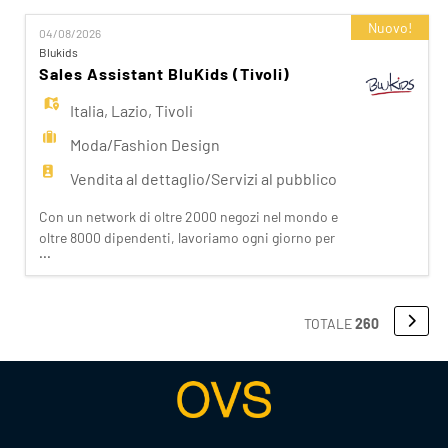
nostri clienti attraverso i brand del nostro gruppo:
Nuovo!
04/08/2026
OVS, OVS Kids, UPIM, Blukids, Croff, Les Copains,
Blukids
Shaka, Goldenpoint, Stefanel. Ogni giorno
Sales Assistant BluKids (Tivoli)
prepariam
Italia
,
Lazio
,
Tivoli
Moda/Fashion Design
Vendita al dettaglio/Servizi al pubblico
Con un network di oltre 2000 negozi nel mondo e
oltre 8000 dipendenti, lavoriamo ogni giorno per
...
realizzare la nostra mission di rendere il bello
accessibile a tutti. Facciamo la differenza per i
nostri clienti attraverso i brand del nostro gruppo:
OVS, OVS Kids, UPIM, Blukids, Croff, Les Copains,
TOTALE
260
Shaka, Goldenpoint, Stefanel. Ogni giorno
prepariam