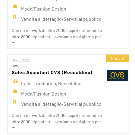
Moda/Fashion Design
Vendita al dettaglio/Servizi al pubblico
Con un network di oltre 2000 negozi nel mondo e
oltre 8000 dipendenti, lavoriamo ogni giorno per
...
realizzare la nostra mission di rendere il bello
accessibile a tutti. Facciamo la differenza per i
nostri clienti attraverso i brand del nostro gruppo:
Nuovo!
04/08/2026
OVS, OVS Kids, UPIM, Blukids, Croff, Les Copains,
OVS
Shaka, Goldenpoint, Stefanel. Ogni giorno
Sales Assistant OVS (Rescaldina)
prepariam
Italia
,
Lombardia
,
Rescaldina
Moda/Fashion Design
Vendita al dettaglio/Servizi al pubblico
Con un network di oltre 2000 negozi nel mondo e
oltre 8000 dipendenti, lavoriamo ogni giorno per
...
realizzare la nostra mission di rendere il bello
accessibile a tutti. Facciamo la differenza per i