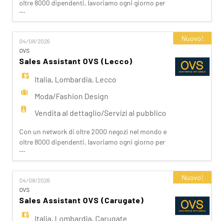
oltre 8000 dipendenti, lavoriamo ogni giorno per
...
realizzare la nostra mission di rendere il bello
accessibile a tutti. Facciamo la differenza per i
nostri clienti attraverso i brand del nostro gruppo:
Nuovo!
04/08/2026
OVS, OVS Kids, UPIM, Blukids, Croff, Les Copains,
OVS
Shaka, Goldenpoint, Stefanel. Ogni giorno
Sales Assistant OVS (Lecco)
prepariam
Italia
,
Lombardia
,
Lecco
Moda/Fashion Design
Vendita al dettaglio/Servizi al pubblico
Con un network di oltre 2000 negozi nel mondo e
oltre 8000 dipendenti, lavoriamo ogni giorno per
...
realizzare la nostra mission di rendere il bello
accessibile a tutti. Facciamo la differenza per i
nostri clienti attraverso i brand del nostro gruppo:
Nuovo!
04/08/2026
OVS, OVS Kids, UPIM, Blukids, Croff, Les Copains,
OVS
Shaka, Goldenpoint, Stefanel. Ogni giorno
Sales Assistant OVS (Carugate)
prepariam
Italia
,
Lombardia
,
Carugate