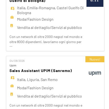
Guelfo di Bologna)
Italia
,
Emilia-Romagna
,
Castel Guelfo Di
Bologna
Moda/Fashion Design
Vendita al dettaglio/Servizi al pubblico
Con un network di oltre 2000 negozi nel mondo e
oltre 8000 dipendenti, lavoriamo ogni giorno per
...
realizzare la nostra mission di rendere il bello
accessibile a tutti. Facciamo la differenza per i
nostri clienti attraverso i brand del nostro gruppo:
Nuovo!
04/08/2026
OVS, OVS Kids, UPIM, Blukids, Croff, Les Copains,
Upim
Shaka, Goldenpoint, Stefanel. Ogni giorno
Sales Assistant UPIM (Sanremo)
prepariam
Italia
,
Liguria
,
San Remo
Moda/Fashion Design
Vendita al dettaglio/Servizi al pubblico
Con un network di oltre 2000 negozi nel mondo e