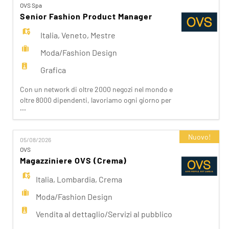
EN
OVS Spa
Shaka, Goldenpoint, Stefanel. Ogni giorno
Senior Fashion Product Manager
prepariam
Italia
,
Veneto
,
Mestre
FR
Moda/Fashion Design
Grafica
IT
Con un network di oltre 2000 negozi nel mondo e
oltre 8000 dipendenti, lavoriamo ogni giorno per
DE
...
realizzare la nostra mission di rendere il bello
accessibile a tutti. Facciamo la differenza per i
nostri clienti attraverso i brand del nostro gruppo:
Nuovo!
05/08/2026
ES
OVS, OVS Kids, UPIM, Blukids, Croff, Les Copains,
OVS
Stefanel. All'interno delle nostre direzioni P
Magazziniere OVS (Crema)
PT
Italia
,
Lombardia
,
Crema
Moda/Fashion Design
Vendita al dettaglio/Servizi al pubblico