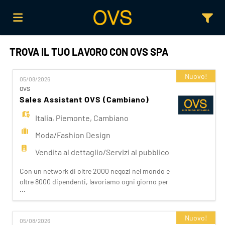
TROVA IL TUO LAVORO CON OVS SPA
Home
Nuovo!
05/08/2026
Offerte
OVS
Sales Assistant OVS (Cambiano)
Italia
,
Piemonte
,
Cambiano
di
Carica
Moda/Fashion Design
Vendita al dettaglio/Servizi al pubblico
lavoro
il
Login
Con un network di oltre 2000 negozi nel mondo e
oltre 8000 dipendenti, lavoriamo ogni giorno per
...
CV
Lingua
realizzare la nostra mission di rendere il bello
accessibile a tutti. Facciamo la differenza per i
nostri clienti attraverso i brand del nostro gruppo:
Nuovo!
05/08/2026
OVS, OVS Kids, UPIM, Blukids, Croff, Les Copains,