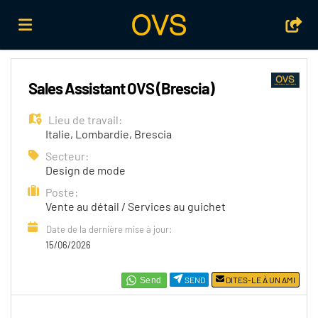
Accueil
Sales Assistant OVS (Brescia)
Lieu de travail:
Emplois
Italie
,
Lombardie
,
Brescia
Secteur:
Design de mode
Déposez
Poste:
Vente au détail / Services au guichet
votre
Connexion
Date de la dernière mise à jour:
15/06/2026
CV
Langue
SEND
DITES-LE À UN AMI