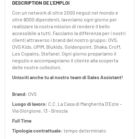
EN
DESCRIPTION DE L'EMPLOI
Con un network di oltre 2000 negozi nel mondo e
oltre 8000 dipendenti, lavoriamo ogni giorno per
FR
realizzare la nostra mission di rendere il bello
accessibile a tutti. Facciamo la differenza per i nostri
clienti attraverso i brand del nostro gruppo: OVS,
IT
OVS Kids, UPIM, Blukids, Goldenpoint, Shaka, Croff,
Les Copains, Stefanel. Ogni giorno prepariamo il
negozio e accompagniamo il cliente alla scoperta
DE
delle nostre collezioni.
Unisciti anche tu al nostro team di Sales Assistant!
ES
Brand:
OVS
Luogo di lavoro:
C.C. La Casa di Margherita D'Este -
PT
Via Giorgione, 13 - Brescia
Full Time
Tipologia contrattuale:
tempo determinato