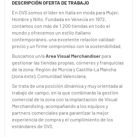
EN
DESCRIPCIÓN OFERTA DE TRABAJO
En OVS somos el líder en Italia en moda para Mujer,
Hombre y Niño. Fundada en Venecia en 1972,
FR
contamos con más de 1.200 tiendas en todo el
mundo y ofrecemos un estilo italiano
contemporáneo, una excelente relación calidad-
IT
precio y un firme compromiso con la sostenibilidad.
Buscamos un/a
Area Visual Merchandiser
para
gestionar las tiendas propias, córneres y franquicias
DE
de la zona: Región de Murcia y Castilla-La Mancha
(zona este), Comunidad Valenciana.
ES
Se trata de una posición dinámica y muy orientada al
trabajo de campo, en la que combinarás la gestión
comercial de la zona con la implantación de Visual
Merchandising, acompañando a los equipos y
PT
partners comerciales para garantizar la mejor
experiencia de compra y el cumplimiento de los
estándares de OVS.