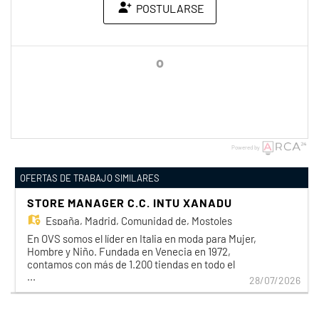
POSTULARSE
o
Powered by
OFERTAS DE TRABAJO SIMILARES
STORE MANAGER C.C. INTU XANADU
España, Madrid, Comunidad de, Mostoles
En OVS somos el líder en Italia en moda para Mujer,
Hombre y Niño. Fundada en Venecia en 1972,
contamos con más de 1.200 tiendas en todo el
...
mundo y ofrecemos un estilo italiano
28/07/2026
contemporáneo, una excelente relación calidad-
precio y un firme compromiso con la
sostenibilidad. Buscamos un/a Store Manager para