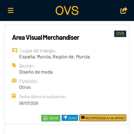
Home
Area Visual Merchandiser
Lugar de trabajo:
Lista
España
,
Murcia, Región de
,
Murcia
Sector:
Diseño de moda
ofertas
Subir
Función:
Otros
de
CV
Acceso
Fecha última actualización:
08/07/2026
trabajo
Idioma
SEND
RECOMIENDA A UN AMIGO