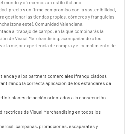
l mundo y ofrecemos un estilo italiano
Dites-le à un ami
ad-precio y un firme compromiso con la sostenibilidad.
ra gestionar las tiendas propias, córneres y franquicias
ancha (zona este), Comunidad Valenciana.
ntada al trabajo de campo, en la que combinarás la
ación de Visual Merchandising, acompañando a los
zar la mejor experiencia de compra y el cumplimiento de
tienda y a los partners comerciales (franquiciados),
rantizando la correcta aplicación de los estándares de
 definir planes de acción orientados a la consecución
 directrices de Visual Merchandising en todos los
omercial, campañas, promociones, escaparates y