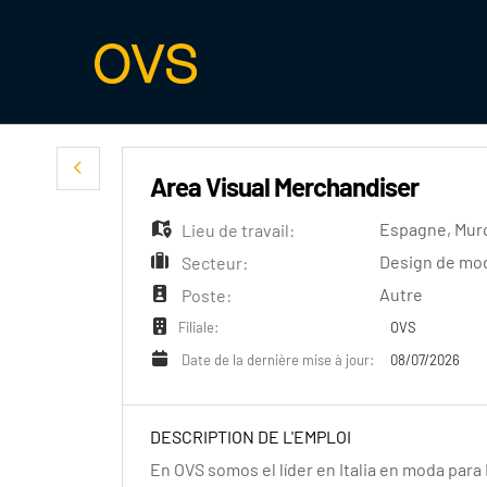
Area Visual Merchandiser
Espagne
,
Murc
Lieu de travail:
Design de mo
Secteur:
Autre
Poste:
OVS
Filiale:
08/07/2026
Date de la dernière mise à jour:
DESCRIPTION DE L'EMPLOI
En OVS somos el líder en Italia en moda para