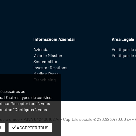
Informazioni Aziendali
Area Legale
Azienda
Politique de 
Valori e Mission
Politique de
Sostenibilità
Investor Relations
Media e Press
Franchising
nécessaires au
. D'autres types de cookies,
nt sur "Accepter tous", vous
e bouton "Configurer", vous
ocio unico - P.IVA 04240010274 - Capitale sociale € 290.923.470,00 i.v - 
R
ACCEPTER TOUS