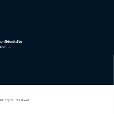
confidentialité
 cookies
Ne plus afficher ce message
Vous ne trouvez pas la bonne offre
d'emploi ?
Cependant
enregistrez votre profil !
Vous
serez contacté pour de futures
opportunités.
All Rights Reserved
S'ENREGISTRER