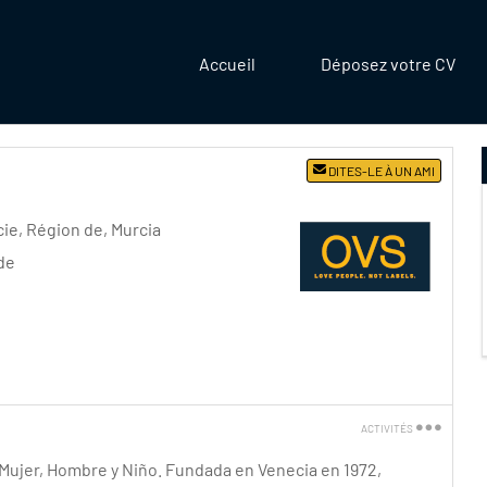
Accueil
Déposez votre CV
DITES-LE À UN AMI
ie, Région de
,
Murcia
de
ACTIVITÉS
Imprimez
 Mujer, Hombre y Niño. Fundada en Venecia en 1972,