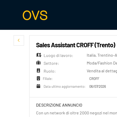
Sales Assistant CROFF (Trento)
Italia
,
Trentino-A
Luogo di lavoro:
Moda/Fashion D
Settore:
Vendita al dettag
Ruolo:
CROFF
Filiale:
06/07/2026
Data ultimo aggiornamento:
DESCRIZIONE ANNUNCIO
Con un network di oltre 2000 negozi nel mon