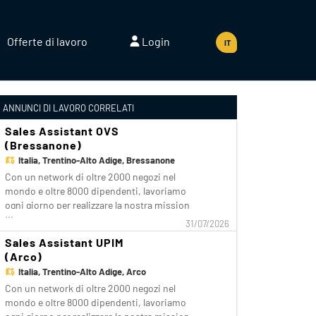
Offerte di lavoro
Login
IT
ANNUNCI DI LAVORO CORRELATI
Sales Assistant OVS
(Bressanone)
Italia,
Trentino-Alto Adige, Bressanone
Con un network di oltre 2000 negozi nel
mondo e oltre 8000 dipendenti, lavoriamo
ogni giorno per realizzare la nostra mission
...
di rendere il bello accessibile a tutti.
31/07/2026
Facciamo la differenza per i nostri clienti
Sales Assistant UPIM
attraverso i brand del nostro gruppo: OVS,
(Arco)
OVS Kids, UPIM, Blukids, Croff, Les Copains,
Italia,
Trentino-Alto Adige, Arco
S
Con un network di oltre 2000 negozi nel
mondo e oltre 8000 dipendenti, lavoriamo