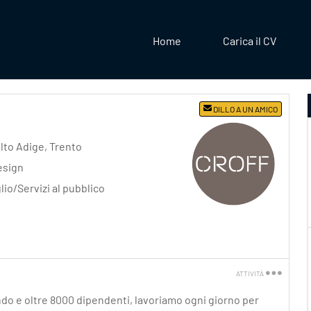
Home
Carica il CV
DILLO A UN AMICO
lto Adige
,
Trento
esign
lio/Servizi al pubblico
ATTIVITÀ
Stampa
do e oltre 8000 dipendenti, lavoriamo ogni giorno per