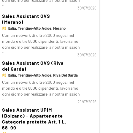
ogni giorno per realizzare la nostra mission
...
di rendere il bello accessibile a tutti.
30/07/2026
Facciamo la differenza per i nostri clienti
Sales Assistant OVS
attraverso i brand del nostro gruppo: OVS,
(Merano)
OVS Kids, UPIM, Blukids, Croff, Les Copains,
Italia,
Trentino-Alto Adige, Merano
S
Con un network di oltre 2000 negozi nel
mondo e oltre 8000 dipendenti, lavoriamo
ogni giorno per realizzare la nostra mission
...
di rendere il bello accessibile a tutti.
30/07/2026
Facciamo la differenza per i nostri clienti
Sales Assistant OVS (Riva
attraverso i brand del nostro gruppo: OVS,
del Garda)
OVS Kids, UPIM, Blukids, Croff, Les Copains,
Italia,
Trentino-Alto Adige, Riva Del Garda
S
Con un network di oltre 2000 negozi nel
mondo e oltre 8000 dipendenti, lavoriamo
ogni giorno per realizzare la nostra mission
...
di rendere il bello accessibile a tutti.
29/07/2026
Facciamo la differenza per i nostri clienti
Sales Assistant UPIM
attraverso i brand del nostro gruppo: OVS,
(Bolzano) - Appartenente
OVS Kids, UPIM, Blukids, Croff, Les Copains,
Categorie protette Art. 1 L.
S
68-99