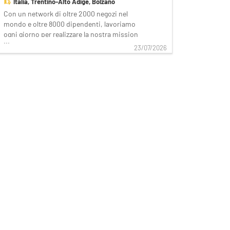
Italia,
Trentino-Alto Adige, Bolzano
Con un network di oltre 2000 negozi nel
mondo e oltre 8000 dipendenti, lavoriamo
ogni giorno per realizzare la nostra mission
...
di rendere il bello accessibile a tutti.
23/07/2026
Facciamo la differenza per i nostri clienti
attraverso i brand del nostro gruppo: OVS,
OVS Kids, UPIM, Blukids, Goldenpoint,
Shaka, C