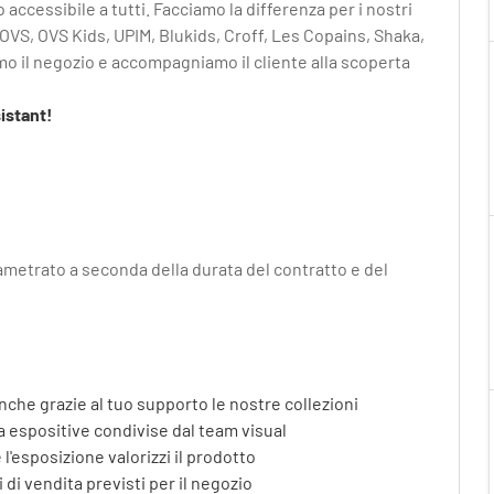
o accessibile a tutti. Facciamo la differenza per i nostri
Dillo a un amico
 OVS, OVS Kids, UPIM, Blukids, Croff, Les Copains, Shaka,
o il negozio e accompagniamo il cliente alla scoperta
istant!
ametrato a seconda della durata del contratto e del
nche grazie al tuo supporto le nostre collezioni
da espositive condivise dal team visual
l'esposizione valorizzi il prodotto
 di vendita previsti per il negozio