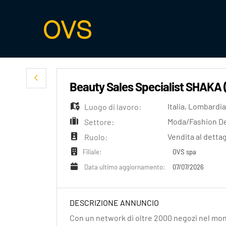
Beauty Sales Specialist SHAKA
Italia
,
Lombardia
Luogo di lavoro:
Moda/Fashion D
Settore:
Vendita al dettag
Ruolo:
OVS spa
Filiale:
07/07/2026
Data ultimo aggiornamento:
DESCRIZIONE ANNUNCIO
Con un network di oltre 2000 negozi nel mon