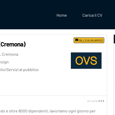
Home
Carica il CV
DILLO A UN AMICO
 (Cremona)
,
Cremona
esign
lio/Servizi al pubblico
ATTIVITÀ
Stampa
do e oltre 8000 dipendenti, lavoriamo ogni giorno per