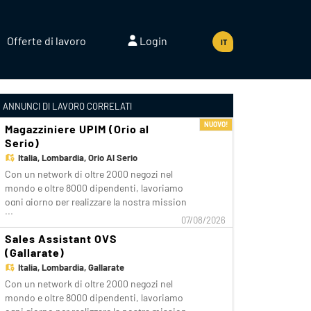
Offerte di lavoro
Login
IT
ANNUNCI DI LAVORO CORRELATI
NUOVO!
Magazziniere UPIM (Orio al
Serio)
Italia,
Lombardia, Orio Al Serio
Con un network di oltre 2000 negozi nel
mondo e oltre 8000 dipendenti, lavoriamo
ogni giorno per realizzare la nostra mission
...
di rendere il bello accessibile a tutti.
07/08/2026
Facciamo la differenza per i nostri clienti
Sales Assistant OVS
attraverso i brand del nostro gruppo: OVS,
(Gallarate)
OVS Kids, UPIM, Blukids, Croff, Les Copains,
Italia,
Lombardia, Gallarate
S
Con un network di oltre 2000 negozi nel
mondo e oltre 8000 dipendenti, lavoriamo