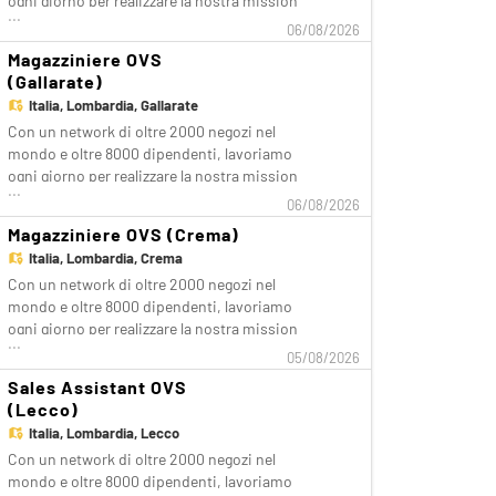
ogni giorno per realizzare la nostra mission
...
di rendere il bello accessibile a tutti.
06/08/2026
Facciamo la differenza per i nostri clienti
Magazziniere OVS
attraverso i brand del nostro gruppo: OVS,
(Gallarate)
OVS Kids, UPIM, Blukids, Croff, Les Copains,
Italia,
Lombardia, Gallarate
S
Con un network di oltre 2000 negozi nel
mondo e oltre 8000 dipendenti, lavoriamo
ogni giorno per realizzare la nostra mission
...
di rendere il bello accessibile a tutti.
06/08/2026
Facciamo la differenza per i nostri clienti
Magazziniere OVS (Crema)
attraverso i brand del nostro gruppo: OVS,
Italia,
Lombardia, Crema
OVS Kids, UPIM, Blukids, Croff, Les Copains,
Con un network di oltre 2000 negozi nel
S
mondo e oltre 8000 dipendenti, lavoriamo
ogni giorno per realizzare la nostra mission
...
di rendere il bello accessibile a tutti.
05/08/2026
Facciamo la differenza per i nostri clienti
Sales Assistant OVS
attraverso i brand del nostro gruppo: OVS,
(Lecco)
OVS Kids, UPIM, Blukids, Croff, Les Copains,
Italia,
Lombardia, Lecco
S
Con un network di oltre 2000 negozi nel
mondo e oltre 8000 dipendenti, lavoriamo