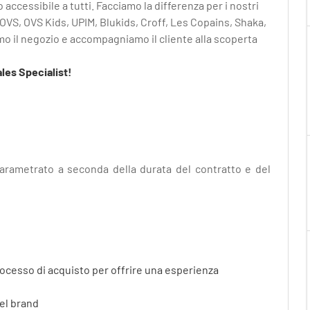
o accessibile a tutti. Facciamo la differenza per i nostri
Dillo a un amico
 OVS, OVS Kids, UPIM, Blukids, Croff, Les Copains, Shaka,
o il negozio e accompagniamo il cliente alla scoperta
ales Specialist!
parametrato a seconda della durata del contratto e del
rocesso di acquisto per offrire una esperienza
del brand