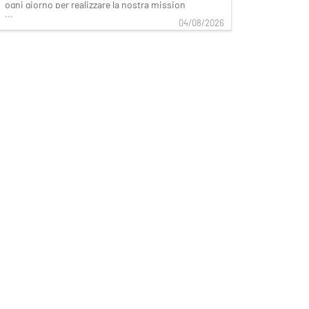
ogni giorno per realizzare la nostra mission
...
di rendere il bello accessibile a tutti.
04/08/2026
Facciamo la differenza per i nostri clienti
attraverso i brand del nostro gruppo: OVS,
OVS Kids, UPIM, Blukids, Croff, Les Copains,
S