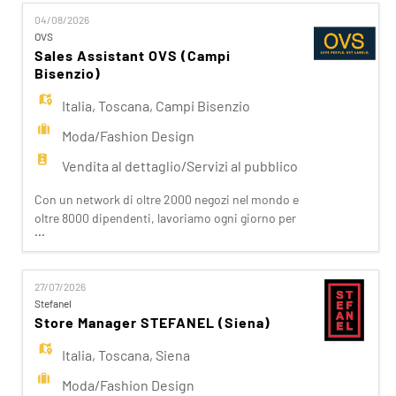
EN
nostri clienti attraverso i brand del nostro gruppo:
04/08/2026
OVS, OVS Kids, UPIM, Blukids, Croff, Les Copains,
OVS
Shaka, Goldenpoint, Stefanel. Ogni giorno
Sales Assistant OVS (Campi
FR
prepariam
Bisenzio)
Italia
,
Toscana
,
Campi Bisenzio
IT
Moda/Fashion Design
Vendita al dettaglio/Servizi al pubblico
DE
Con un network di oltre 2000 negozi nel mondo e
oltre 8000 dipendenti, lavoriamo ogni giorno per
...
realizzare la nostra mission di rendere il bello
ES
accessibile a tutti. Facciamo la differenza per i
nostri clienti attraverso i brand del nostro gruppo:
27/07/2026
OVS, OVS Kids, UPIM, Blukids, Croff, Les Copains,
Stefanel
PT
Shaka, Goldenpoint, Stefanel. Ogni giorno
Store Manager STEFANEL (Siena)
prepariam
Italia
,
Toscana
,
Siena
Moda/Fashion Design