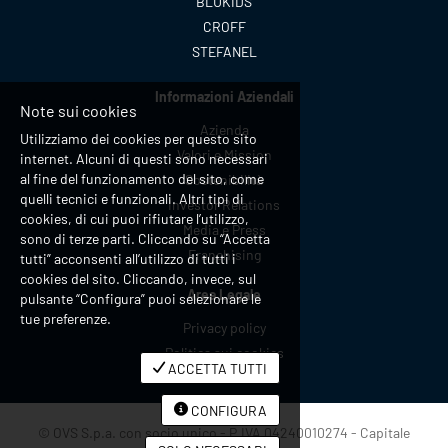
BLUKIDS
CROFF
STEFANEL
Informazioni Aziendali
Note sui cookies
Azienda
Utilizziamo dei cookies per questo sito
Valori e Mission
internet. Alcuni di questi sono necessari
al fine del funzionamento del sito, come
Sostenibilità
quelli tecnici e funzionali. Altri tipi di
Investor Relations
cookies, di cui puoi rifiutare l’utilizzo,
Media e Press
sono di terze parti. Cliccando su “Accetta
Franchising
tutti” acconsenti all’utilizzo di tutti i
cookies del sito. Cliccando, invece, sul
Area Legale
pulsante “Configura” puoi selezionare le
tue preferenze.
Privacy policy
Politica sui cookies
ACCETTA TUTTI
CONFIGURA
© OVS S.p.a. con socio unico - P.IVA 04240010274 - Capitale