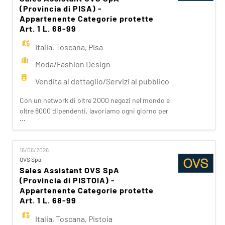
prepariam
(Provincia di PISA) -
Appartenente Categorie protette
Art. 1 L. 68-99
Italia
,
Toscana
,
Pisa
Moda/Fashion Design
Vendita al dettaglio/Servizi al pubblico
Con un network di oltre 2000 negozi nel mondo e
oltre 8000 dipendenti, lavoriamo ogni giorno per
...
realizzare la nostra mission di rendere il bello
accessibile a tutti. Facciamo la differenza per i
nostri clienti attraverso i brand del nostro gruppo:
16/06/2026
OVS, OVS Kids, UPIM, Blukids, Goldenpoint, Shaka,
OVS Spa
Croff, Les Copains, Stefanel. Ogni giorno
Sales Assistant OVS SpA
prepariam
(Provincia di PISTOIA) -
Appartenente Categorie protette
Art. 1 L. 68-99
Italia
,
Toscana
,
Pistoia