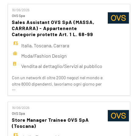
nostri clienti attraverso i brand del nostro gruppo:
16/06/2026
OVS, OVS Kids, UPIM, Blukids, Goldenpoint, Shaka,
OVS Spa
Croff, Les Copains, Stefanel. Ogni giorno
Sales Assistant OVS SpA (MASSA,
prepariam
CARRARA) - Appartenente
Categorie protette Art. 1 L. 68-99
Italia
,
Toscana
,
Carrara
Moda/Fashion Design
Vendita al dettaglio/Servizi al pubblico
Con un network di oltre 2000 negozi nel mondo e
oltre 8000 dipendenti, lavoriamo ogni giorno per
...
realizzare la nostra mission di rendere il bello
accessibile a tutti. Facciamo la differenza per i
nostri clienti attraverso i brand del nostro gruppo:
16/06/2026
OVS, OVS Kids, UPIM, Blukids, Goldenpoint, Shaka,
OVS Spa
Croff, Les Copains, Stefanel. Ogni giorno
Store Manager Trainee OVS SpA
prepariam
(Toscana)