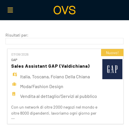
Home
Risultati per:
Offerte
Nuovo!
07/08/2026
GAP
Sales Assistant GAP (Valdichiana)
di
Carica
Italia
,
Toscana
,
Foiano Della Chiana
Moda/Fashion Design
lavoro
il
Login
Vendita al dettaglio/Servizi al pubblico
Con un network di oltre 2000 negozi nel mondo e
CV
Lingua
oltre 8000 dipendenti, lavoriamo ogni giorno per
...
realizzare la nostra mission di rendere il bello
accessibile a tutti. Facciamo la differenza per i