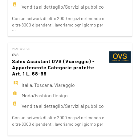
Vendita al dettaglio/Servizi al pubblico
Con un network di oltre 2000 negozi nel mondo e
oltre 8000 dipendenti, lavoriamo ogni giorno per
...
realizzare la nostra mission di rendere il bello
accessibile a tutti. Facciamo la differenza per i
nostri clienti attraverso i brand del nostro gruppo:
23/07/2026
OVS, OVS Kids, UPIM, Blukids, Croff, Les Copains,
OVS
Stefanel. Ogni giorno prepariamo il negozio e
Sales Assistant OVS (Viareggio) -
accom
Appartenente Categorie protette
Art. 1 L. 68-99
Italia
,
Toscana
,
Viareggio
Moda/Fashion Design
Vendita al dettaglio/Servizi al pubblico
Con un network di oltre 2000 negozi nel mondo e
oltre 8000 dipendenti, lavoriamo ogni giorno per
...
realizzare la nostra mission di rendere il bello
accessibile a tutti. Facciamo la differenza per i