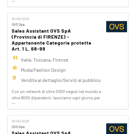
mondo e una presenza capillare in Italia, siamo
vicini ai nostri clienti ispirandoli nei loro acquisti.
Da noi trovano accoglienza, cortesia, passione.
16/06/2026
Se stai cercando un'opportunità che ti apra le
OVS Spa
porte del Fashion Retail e che sappia soddisfare
Sales Assistant OVS SpA
(Provincia di FIRENZE) -
Appartenente Categorie protette
Art. 1 L. 68-99
Italia
,
Toscana
,
Firenze
Moda/Fashion Design
Vendita al dettaglio/Servizi al pubblico
Con un network di oltre 2000 negozi nel mondo e
oltre 8000 dipendenti, lavoriamo ogni giorno per
...
realizzare la nostra mission di rendere il bello
accessibile a tutti. Facciamo la differenza per i
nostri clienti attraverso i brand del nostro gruppo:
16/06/2026
OVS, OVS Kids, UPIM, Blukids, Goldenpoint, Shaka,
OVS Spa
Croff, Les Copains, Stefanel. Ogni giorno
Sales Assistant OVS SpA