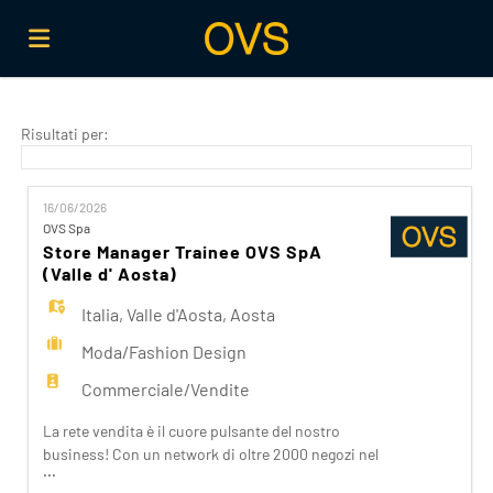
Home
Risultati per:
Offerte
16/06/2026
OVS Spa
Store Manager Trainee OVS SpA
di
Carica
(Valle d' Aosta)
Italia
,
Valle d'Aosta
,
Aosta
lavoro
il
Login
Moda/Fashion Design
Commerciale/Vendite
CV
Lingua
La rete vendita è il cuore pulsante del nostro
business! Con un network di oltre 2000 negozi nel
...
mondo e oltre 8000 dipendenti, lavoriamo ogni