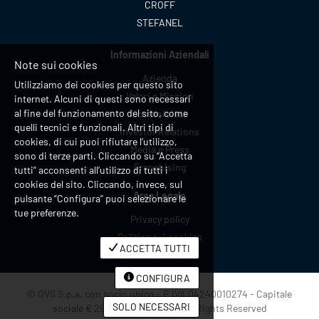
CROFF
STEFANEL
Informazioni Aziendali
Note sui cookies
Azienda
Utilizziamo dei cookies per questo sito
Valori e Mission
internet. Alcuni di questi sono necessari
al fine del funzionamento del sito, come
Sostenibilità
quelli tecnici e funzionali. Altri tipi di
Investor Relations
cookies, di cui puoi rifiutare l’utilizzo,
Media e Press
sono di terze parti. Cliccando su “Accetta
Franchising
tutti” acconsenti all’utilizzo di tutti i
cookies del sito. Cliccando, invece, sul
Area Legale
pulsante “Configura” puoi selezionare le
tue preferenze.
Privacy policy
Politica sui cookies
ACCETTA TUTTI
CONFIGURA
© OVS S.p.a. con socio unico - P.IVA 04240010274 - Capitale
SOLO NECESSARI
sociale € 290.923.470,00 i.v - All Rights Reserved