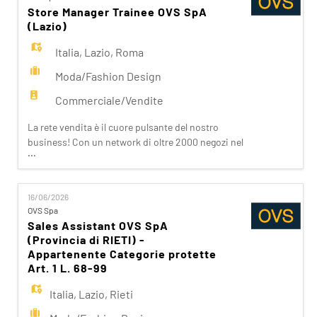
porte del Fashion Retail e che sappia soddisfare
Store Manager Trainee OVS SpA
(Lazio)
Italia
,
Lazio
,
Roma
Moda/Fashion Design
Commerciale/Vendite
La rete vendita è il cuore pulsante del nostro
business! Con un network di oltre 2000 negozi nel
...
mondo e una presenza capillare in Italia, siamo
vicini ai nostri clienti ispirandoli nei loro acquisti.
Da noi trovano accoglienza, cortesia, passione.
16/06/2026
Se stai cercando un'opportunità che ti apra le
OVS Spa
porte del Fashion Retail e che sappia soddisfare
Sales Assistant OVS SpA
(Provincia di RIETI) -
Appartenente Categorie protette
Art. 1 L. 68-99
Italia
,
Lazio
,
Rieti