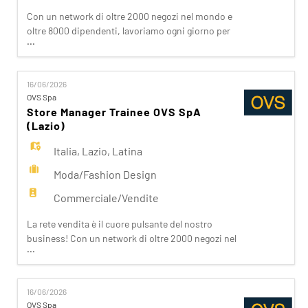
Con un network di oltre 2000 negozi nel mondo e
oltre 8000 dipendenti, lavoriamo ogni giorno per
...
realizzare la nostra mission di rendere il bello
accessibile a tutti. Facciamo la differenza per i
nostri clienti attraverso i brand del nostro gruppo:
16/06/2026
OVS, OVS Kids, UPIM, Blukids, Goldenpoint, Shaka,
OVS Spa
Croff, Les Copains, Stefanel. Ogni giorno
Store Manager Trainee OVS SpA
prepariam
(Lazio)
Italia
,
Lazio
,
Latina
Moda/Fashion Design
Commerciale/Vendite
La rete vendita è il cuore pulsante del nostro
business! Con un network di oltre 2000 negozi nel
...
mondo e una presenza capillare in Italia, siamo
vicini ai nostri clienti ispirandoli nei loro acquisti.
Da noi trovano accoglienza, cortesia, passione.
16/06/2026
Se stai cercando un'opportunità che ti apra le
OVS Spa