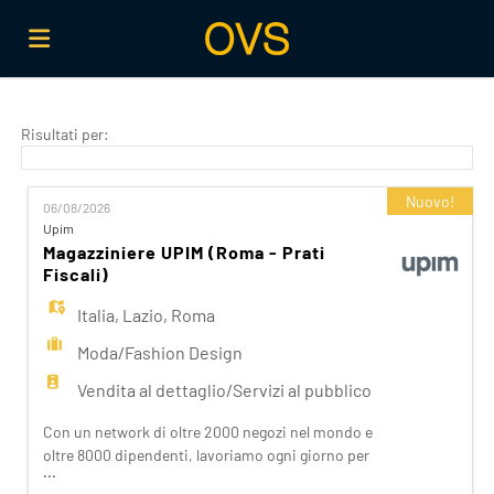
Home
Risultati per:
Offerte
Nuovo!
06/08/2026
Upim
Magazziniere UPIM (Roma - Prati
di
Carica
Fiscali)
Italia
,
Lazio
,
Roma
lavoro
il
Login
Moda/Fashion Design
Vendita al dettaglio/Servizi al pubblico
CV
Lingua
Con un network di oltre 2000 negozi nel mondo e
oltre 8000 dipendenti, lavoriamo ogni giorno per
...
realizzare la nostra mission di rendere il bello