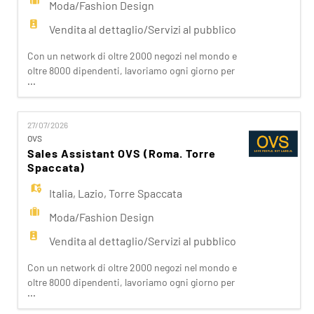
Moda/Fashion Design
Vendita al dettaglio/Servizi al pubblico
Con un network di oltre 2000 negozi nel mondo e
oltre 8000 dipendenti, lavoriamo ogni giorno per
...
realizzare la nostra mission di rendere il bello
accessibile a tutti. Facciamo la differenza per i
nostri clienti attraverso i brand del nostro gruppo:
27/07/2026
OVS, OVS Kids, UPIM, Blukids, Croff, Les Copains,
OVS
Shaka, Goldenpoint, Stefanel. Ogni giorno
Sales Assistant OVS (Roma. Torre
prepariam
Spaccata)
Italia
,
Lazio
,
Torre Spaccata
Moda/Fashion Design
Vendita al dettaglio/Servizi al pubblico
Con un network di oltre 2000 negozi nel mondo e
oltre 8000 dipendenti, lavoriamo ogni giorno per
...
realizzare la nostra mission di rendere il bello
accessibile a tutti. Facciamo la differenza per i