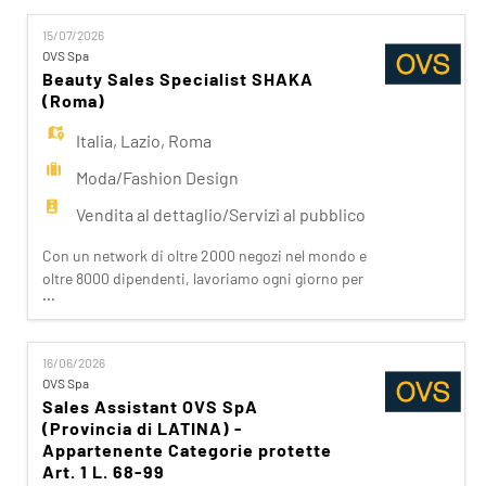
nostri clienti attraverso i brand del nostro gruppo:
15/07/2026
OVS, OVS Kids, UPIM, Blukids, Croff, Les Copains,
OVS Spa
Shaka, Goldenpoint, Stefanel. Ogni giorno
Beauty Sales Specialist SHAKA
prepariam
(Roma)
Italia
,
Lazio
,
Roma
Moda/Fashion Design
Vendita al dettaglio/Servizi al pubblico
Con un network di oltre 2000 negozi nel mondo e
oltre 8000 dipendenti, lavoriamo ogni giorno per
...
realizzare la nostra mission di rendere il bello
accessibile a tutti. Facciamo la differenza per i
nostri clienti attraverso i brand del nostro gruppo:
16/06/2026
OVS, OVS Kids, UPIM, Blukids, Croff, Les Copains,
OVS Spa
Shaka, Goldenpoint, Stefanel. Ogni giorno
Sales Assistant OVS SpA
prepariam
(Provincia di LATINA) -
Appartenente Categorie protette
Art. 1 L. 68-99