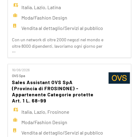
Italia
,
Lazio
,
Latina
Moda/Fashion Design
Vendita al dettaglio/Servizi al pubblico
Con un network di oltre 2000 negozi nel mondo e
oltre 8000 dipendenti, lavoriamo ogni giorno per
...
realizzare la nostra mission di rendere il bello
accessibile a tutti. Facciamo la differenza per i
nostri clienti attraverso i brand del nostro gruppo:
16/06/2026
OVS, OVS Kids, UPIM, Blukids, Goldenpoint, Shaka,
OVS Spa
Croff, Les Copains, Stefanel. Ogni giorno
Sales Assistant OVS SpA
prepariam
(Provincia di FROSINONE) -
Appartenente Categorie protette
Art. 1 L. 68-99
Italia
,
Lazio
,
Frosinone
Moda/Fashion Design
Vendita al dettaglio/Servizi al pubblico