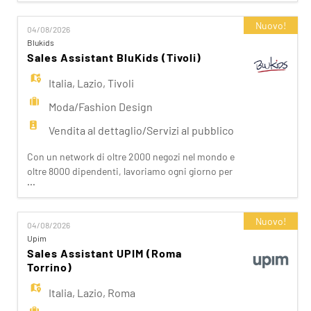
EN
accessibile a tutti. Facciamo la differenza per i
nostri clienti attraverso i brand del nostro gruppo:
Nuovo!
04/08/2026
OVS, OVS Kids, UPIM, Blukids, Croff, Les Copains,
Blukids
FR
Shaka, Goldenpoint, Stefanel. Ogni giorno
Sales Assistant BluKids (Tivoli)
prepariam
Italia
,
Lazio
,
Tivoli
IT
Moda/Fashion Design
Vendita al dettaglio/Servizi al pubblico
DE
Con un network di oltre 2000 negozi nel mondo e
oltre 8000 dipendenti, lavoriamo ogni giorno per
...
realizzare la nostra mission di rendere il bello
ES
accessibile a tutti. Facciamo la differenza per i
nostri clienti attraverso i brand del nostro gruppo:
Nuovo!
04/08/2026
OVS, OVS Kids, UPIM, Blukids, Croff, Les Copains,
Upim
PT
Shaka, Goldenpoint, Stefanel. Ogni giorno
Sales Assistant UPIM (Roma
prepariam
Torrino)
Italia
,
Lazio
,
Roma