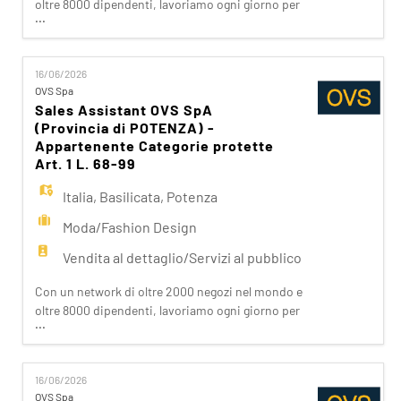
EN
oltre 8000 dipendenti, lavoriamo ogni giorno per
...
realizzare la nostra mission di rendere il bello
accessibile a tutti. Facciamo la differenza per i
nostri clienti attraverso i brand del nostro gruppo:
FR
16/06/2026
OVS, OVS Kids, UPIM, Blukids, Goldenpoint, Shaka,
OVS Spa
Croff, Les Copains, Stefanel. Ogni giorno
Sales Assistant OVS SpA
prepariam
IT
(Provincia di POTENZA) -
Appartenente Categorie protette
Art. 1 L. 68-99
DE
Italia
,
Basilicata
,
Potenza
Moda/Fashion Design
ES
Vendita al dettaglio/Servizi al pubblico
Con un network di oltre 2000 negozi nel mondo e
PT
oltre 8000 dipendenti, lavoriamo ogni giorno per
...
realizzare la nostra mission di rendere il bello
accessibile a tutti. Facciamo la differenza per i
nostri clienti attraverso i brand del nostro gruppo:
16/06/2026
OVS, OVS Kids, UPIM, Blukids, Goldenpoint, Shaka,
OVS Spa