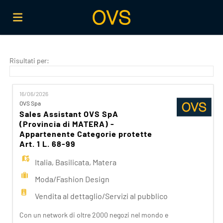
Home
Risultati per:
Offerte
16/06/2026
OVS Spa
Sales Assistant OVS SpA
di
Carica
(Provincia di MATERA) -
Appartenente Categorie protette
Art. 1 L. 68-99
lavoro
il
Login
Italia
,
Basilicata
,
Matera
Moda/Fashion Design
CV
Lingua
Vendita al dettaglio/Servizi al pubblico
Con un network di oltre 2000 negozi nel mondo e