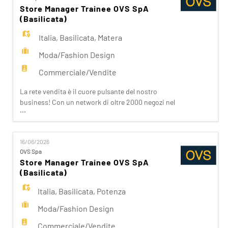
Croff, Les Copains, Stefanel. Ogni giorno
Store Manager Trainee OVS SpA
prepariam
(Basilicata)
Italia
,
Basilicata
,
Matera
Moda/Fashion Design
Commerciale/Vendite
La rete vendita è il cuore pulsante del nostro
business! Con un network di oltre 2000 negozi nel
...
mondo e una presenza capillare in Italia, siamo
vicini ai nostri clienti ispirandoli nei loro acquisti.
Da noi trovano accoglienza, cortesia, passione.
16/06/2026
Se stai cercando un'opportunità che ti apra le
OVS Spa
porte del Fashion Retail e che sappia soddisfare
Store Manager Trainee OVS SpA
(Basilicata)
Italia
,
Basilicata
,
Potenza
Moda/Fashion Design
Commerciale/Vendite